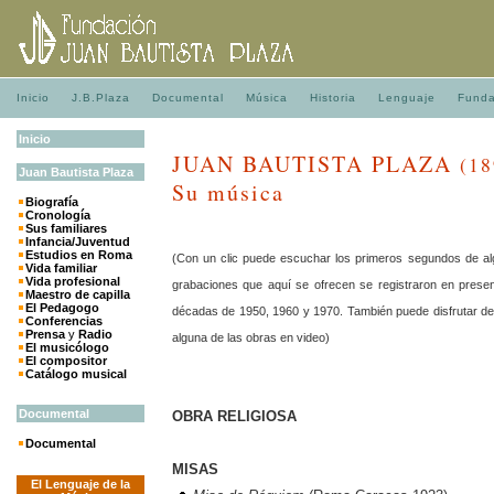
Inicio
J.B.Plaza
Documental
Música
Historia
Lenguaje
Funda
Inicio
JUAN BAUTISTA PLAZA
(18
Juan
Bautista
Plaza
Su música
Biografía
Cronología
Sus familiares
Infancia/Juventud
Estudios en Roma
(Con un clic puede escuchar
los primeros segundos
de al
Vida familiar
Vida profesional
grabaciones que aquí se ofrecen se registraron en presen
Maestro de capilla
El Pedagogo
décadas de 1950, 1960 y 1970. También puede disfrutar de 
Conferencias
Prensa
y
Radio
alguna de las obras en video)
El musicólogo
El compositor
Catálogo musical
Documental
OBRA RELIGIOSA
Documental
MISAS
El Lenguaje de la