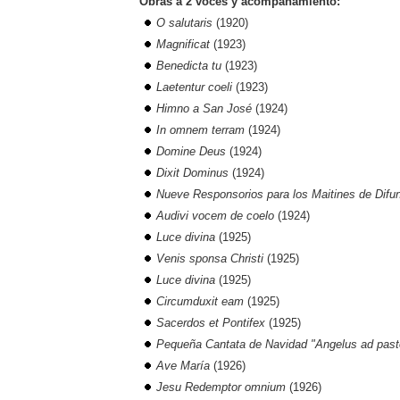
Obras a 2 voces y acompañamiento:
O salutaris
(1920)
Magnificat
(1923)
Benedicta tu
(1923)
Laetentur coeli
(1923)
Himno a San José
(1924)
In omnem terram
(1924)
Domine Deus
(1924)
Dixit Dominus
(1924)
Nueve Responsorios para los Maitines de Difu
Audivi vocem de coelo
(1924)
Luce divina
(1925)
Venis sponsa Christi
(1925)
Luce divina
(1925)
Circumduxit eam
(1925)
Sacerdos et Pontifex
(1925)
Pequeña Cantata de Navidad "Angelus ad past
Ave María
(1926)
Jesu Redemptor omnium
(1926)