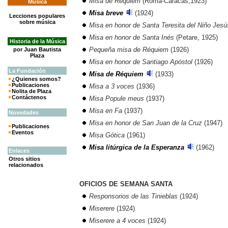
Misa de Réquiem
(Roma-Caracas,1923)
Música
Misa breve
(1924)
Lecciones populares
sobre música
Misa en honor de Santa Teresita del Niño Jesú
Misa en honor de Santa Inés
(Petare, 1925)
Historia de la Música
Pequeña misa de Réquiem
(1926)
por Juan Bautista
Plaza
Misa en honor de Santiago Apóstol
(1926)
La
Fundación
Misa de Réquiem
(1933)
¿Quienes somos?
Publicaciones
Misa a 3 voces
(1936)
Nolita de Plaza
Contáctenos
Misa Popule meus
(1937)
Misa en Fa
(1937)
Novedades
Misa en honor de San Juan de la Cruz
(1947)
Publicaciones
Eventos
Misa Gótica
(1961)
Misa litúrgica de la Esperanza
(1962
)
Enlaces
Otros sitios
relacionados
OFICIOS DE SEMANA SANTA
Responsorios de las Tinieblas
(1924)
Miserere
(1924)
Miserere a 4 voces
(1924)