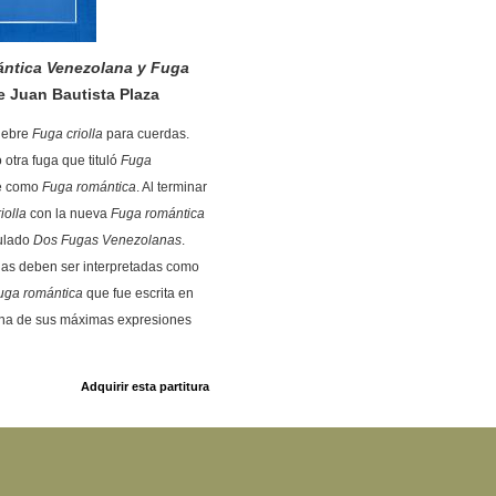
tica Venezolana y Fuga
e Juan Bautista Plaza
lebre
Fuga criolla
para cuerdas.
otra fuga que tituló
Fuga
e como
Fuga romántica
. Al terminar
iolla
con la nueva
Fuga romántica
tulado
Dos Fugas Venezolanas
.
as deben ser interpretadas como
uga romántica
que fue escrita en
 una de sus máximas expresiones
Adquirir esta partitura