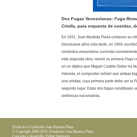
Dos Fugas Venezolanas:
Fuga Román
Criolla
, para orquesta de cuerdas, d
En 1931, Juan Bautista Plaza compuso su cé
Diecinueve años más tarde, en 1950, escribió 
romántica venezolana
conocida normalment
esta segunda obra, reunió su primera
Fuga cr
en un díptico que Miguel Castillo Didier ha ti
Además, el compositor señaló que ambas fug
una unidad, cuya primera parte debe ser la
F
segundo lugar. Estas dos fugas constituyen
sinfónicas nacionalista..
Portal de la Fundación Juan Bautista Plaza
© Copyright 2004-2016, Fundación Juan Bautista Plaza
Concepto y desarrollo: Felipe Sangiorgi