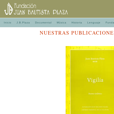
Inicio
J.B.Plaza
Documental
Música
Historia
Lenguaje
Funda
NUESTRAS PUBLICACIONE