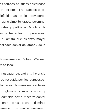
os torneos artísticos celebrados
ron célebres. Las canciones de
nfluido las de los trovadores
er generalmente grave, solemne.
orales y patéticos. Muchos de
es protestantes. Emperadores,
o el artista que alcanzó mayor
delicado cantor del amor y de la
a homónima de Richard Wagner,
reza ideal.
innesanger decayó y la herencia
fue recogida por los burgueses,
 llamadas de maestros cantores
por reglamentos muy severos y
er admitido como maestro cantor
 entre otras cosas, dominar
 conjunto de reglas pedantes,