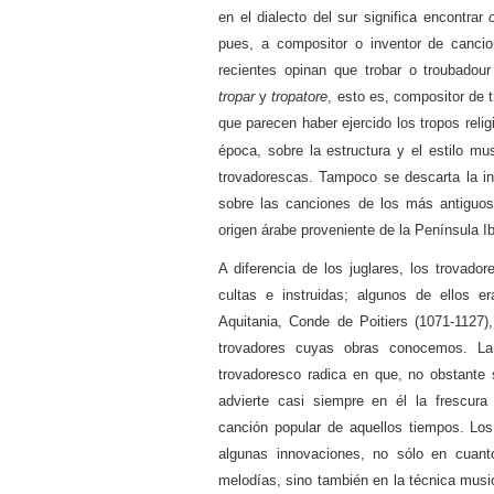
en el dialecto del sur significa encontrar
pues, a compositor o inventor de canci
recientes opinan que trobar o troubadour
tropar
y
tropatore
, esto es, compositor de t
que parecen haber ejercido los tropos reli
época, sobre la estructura y el estilo mu
trovadorescas. Tampoco se descarta la in
sobre las canciones de los más antiguos
origen árabe proveniente de la Península I
A diferencia de los juglares, los trovado
cultas e instruidas; algunos de ellos 
Aquitania, Conde de Poitiers (1071-1127)
trovadores cuyas obras conocemos. La p
trovadoresco radica en que, no obstante s
advierte casi siempre en él la frescura 
canción popular de aquellos tiempos. Los
algunas innovaciones, no sólo en cuant
melodías, sino también en la técnica music