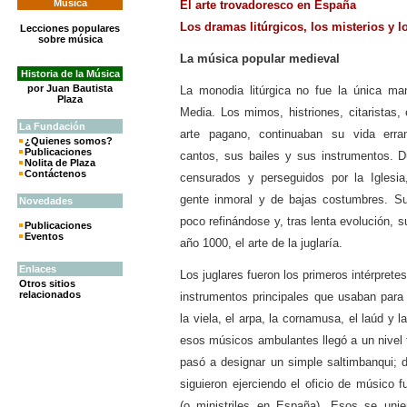
Música
El arte trovadoresco en España
Los dramas litúrgicos, los misterios y l
Lecciones populares
sobre música
La música popular medieval
Historia de la Música
por Juan Bautista
La monodia litúrgica no fue la única ma
Plaza
Media. Los mimos, histriones, citaristas, 
La
Fundación
arte pagano, continuaban su vida erra
¿Quienes somos?
Publicaciones
cantos, sus bailes y sus instrumentos. 
Nolita de Plaza
Contáctenos
censurados y perseguidos por la Iglesi
gente inmoral y de bajas costumbres. Su
Novedades
poco refinándose y, tras lenta evolución, su
Publicaciones
Eventos
año 1000, el arte de la juglaría.
Enlaces
Los juglares fueron los primeros intérprete
Otros sitios
relacionados
instrumentos principales que usaban par
la viela, el arpa, la cornamusa, el laúd y l
esos músicos ambulantes llegó a un nivel t
pasó a designar un simple saltimbanqui; 
siguieron ejerciendo el oficio de músico
(o ministriles en España). Esos se uni