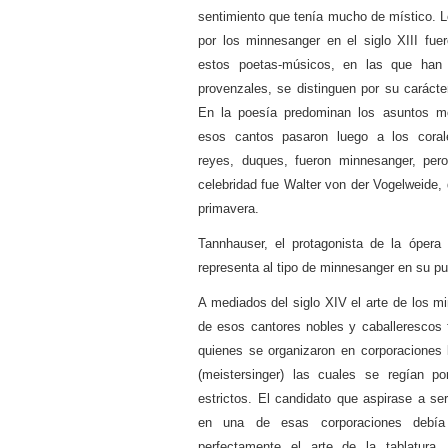
sentimiento que tenía mucho de místico. L
por los minnesanger en el siglo XIII fue
estos poetas-músicos, en las que han i
provenzales, se distinguen por su caráct
En la poesía predominan los asuntos m
esos cantos pasaron luego a los coral
reyes, duques, fueron minnesanger, per
celebridad fue Walter von der Vogelweide, 
primavera.
Tannhauser, el protagonista de la óper
representa al tipo de minnesanger en su pu
A mediados del siglo XIV el arte de los m
de esos cantores nobles y caballerescos 
quienes se organizaron en corporaciones
(meistersinger) las cuales se regían 
estrictos. El candidato que aspirase a s
en una de esas corporaciones debía
perfectamente el arte de la tablatura,