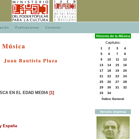
ación
Publicaciones
Contacto
Historia
de
la
Música
Capítulos:
a Música
1
2
3
4
5
6
7
8
Juan Bautista Plaza
9
10
11
12
13
14
15
16
17
18
19
20
21
22
23
24
25
26
27
28
29
30
31
32
SCA EN EL EDAD MEDIA
[1]
33
34
Índice General
Versión
impresa
 y España