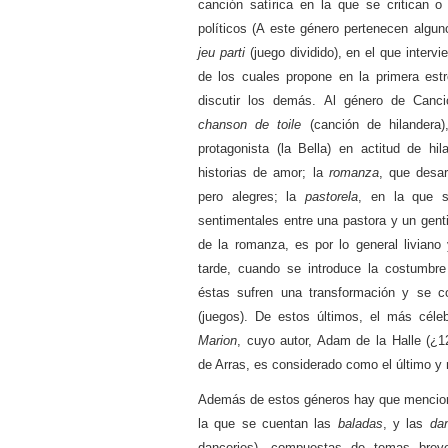
canción satírica en la que se critican 
políticos (A este género pertenecen algun
jeu parti
(juego dividido), en el que inter
de los cuales propone en la primera es
discutir los demás. Al género de Canci
chanson de toile
(canción de hilandera)
protagonista (la Bella) en actitud de hil
historias de amor; la
romanza
, que desa
pero alegres; la
pastorela
, en la que s
sentimentales entre una pastora y un gent
de la romanza, es por lo general liviano
tarde, cuando se introduce la costumbre 
éstas sufren una transformación y se c
(juegos). De estos últimos, el más céle
Marion
, cuyo autor, Adam de la Halle (¿1
de Arras, es considerado como el último 
Además de estos géneros hay que menciona
la que se cuentan las
baladas
, y las
da
danceries), compuestas de temas brev