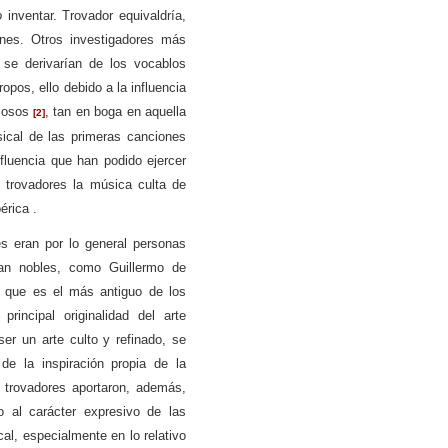
o
inventar. Trovador equivaldría,
ones. Otros investigadores más
 se derivarían de los vocablos
ropos, ello debido a la influencia
giosos
, tan en boga en aquella
[2]
sical de las primeras canciones
fluencia que han podido ejercer
 trovadores la música culta de
bérica
.
res eran por lo general personas
eran nobles, como Guillermo de
, que es el más antiguo de los
rincipal originalidad del arte
er un arte culto y refinado, se
de la inspiración propia de la
 trovadores aportaron, además,
o al carácter expresivo de las
al, especialmente en lo relativo