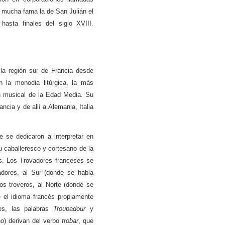
r mucha fama la de San Julián el
 hasta finales del siglo XVIII.
 la región sur de Francia desde
on la monodia litúrgica, la más
ión musical de la Edad Media. Su
ancia y de allí a Alemania, Italia
 se dedicaron a interpretar en
 caballeresco y cortesano de la
s. Los Trovadores franceses se
adores, al Sur (donde se habla
os troveros, al Norte (donde se
e el idioma francés propiamente
es, las palabras
Troubadour
y
no) derivan del verbo
trobar
, que