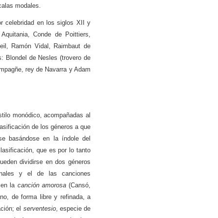
scalas modales.
 celebridad en los siglos XII y
 Aquitania, Conde de Poittiers,
neil, Ramón Vidal, Raimbaut de
s: Blondel de Nesles (trovero de
ampagñe, rey de Navarra y Adam
stilo monódico, acompañadas al
clasificación de los géneros a que
se basándose en la índole del
asificación, que es por lo tanto
pueden dividirse en dos géneros
onales y el de las canciones
cen la
canción amorosa
(Cansó,
no, de forma libre y refinada, a
ción; el
serventesio
, especie de