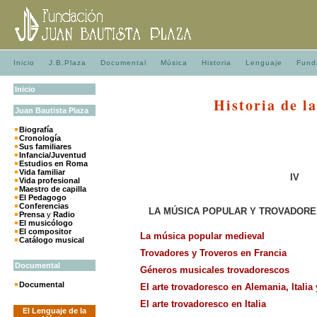
Inicio
J.B.Plaza
Documental
Música
Historia
Lenguaje
Fund
Inicio
Historia de l
Juan
Bautista
Plaza
Biografía
Cronología
Sus familiares
Infancia/Juventud
Estudios en Roma
Vida familiar
IV
Vida profesional
Maestro de capilla
El Pedagogo
Conferencias
LA MÚSICA POPULAR Y TROVADORE
Prensa
y
Radio
El musicólogo
El compositor
La música popular medieval
Catálogo musical
Trovadores y Troveros en Francia
Documental
Géneros musicales trovadorescos
Documental
El arte trovadoresco en Alemania, Italia
El arte trovadoresco en Italia
El Lenguaje de la