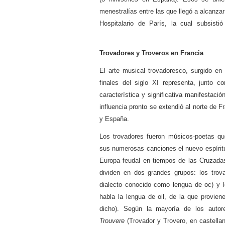
menestralías entre las que llegó a alcanza
Hospitalario de París, la cual subsistió
Trovadores y Troveros en Francia
El arte musical trovadoresco, surgido en
finales del siglo XI representa, junto c
característica y significativa manifestac
influencia pronto se extendió al norte de Fr
y España.
Los trovadores fueron músicos-poetas que
sus numerosas canciones el nuevo espíritu
Europa feudal en tiempos de las Cruzada
dividen en dos grandes grupos: los trov
dialecto conocido como lengua de oc) y l
habla la lengua de oil, de la que provien
dicho). Según la mayoría de los autor
Trouvere
(Trovador y Trovero, en castella