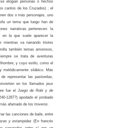
o se elogian personas o hechos
os cantos de los Cruzados) ; el
vienen dos o más personajes, uno
trofa un tema que luego han de
ones narrativas pertenecen: la
, en la que suele aparecer la
ar mientras va narrando tristes
rrolla también temas amorosos,
iempre se trata de aventuras
ilhombre, y cuyo estilo, como el
 y melódicamente silábico. Más
de representar las pastorelas,
onvierten en los llamados
jeux
bre fue el
Juego de Robi y de
240-1287?) apodado el jorobado
y más afamado de los
troveros
.
r las canciones de baile, entre
nzas y estampidas
(En francés
es separados entre sí por un