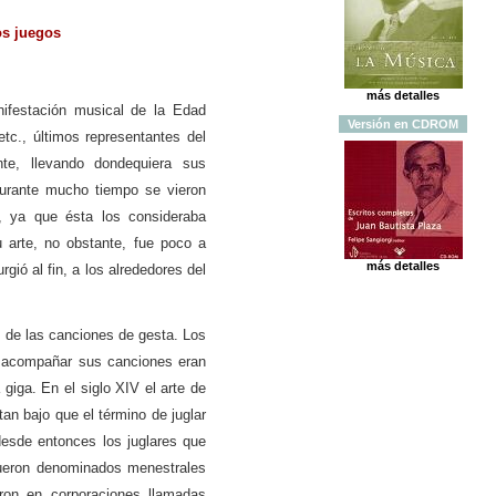
os juegos
más detalles
nifestación musical de la Edad
Versión
en
CDROM
etc., últimos representantes del
nte, llevando dondequiera sus
Durante mucho tiempo se vieron
a, ya que ésta los consideraba
 arte, no obstante, fue poco a
más detalles
rgió al fin, a los alrededores del
s de las canciones de gesta. Los
a acompañar sus canciones eran
a giga. En el siglo XIV el arte de
an bajo que el término de juglar
desde entonces los juglares que
 fueron denominados menestrales
eron en corporaciones llamadas