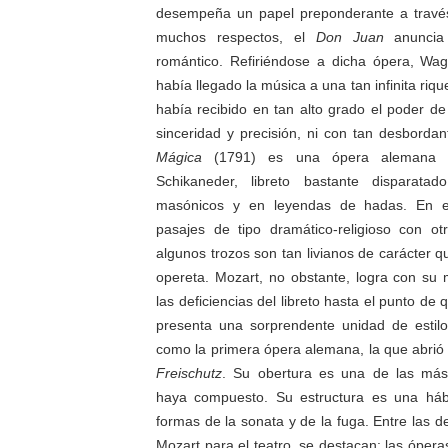
desempeña un papel preponderante a través
muchos respectos, el
Don Juan
anuncia 
romántico. Refiriéndose a dicha ópera, Wa
había llegado la música a una tan infinita riqu
había recibido en tan alto grado el poder de
sinceridad y precisión, ni con tan desbordan
Mágica
(1791) es una ópera alemana s
Schikaneder, libreto bastante disparatad
masónicos y en leyendas de hadas. En e
pasajes de tipo dramático-religioso con ot
algunos trozos son tan livianos de carácter qu
opereta. Mozart, no obstante, logra con su 
las deficiencias del libreto hasta el punto de
presenta una sorprendente unidad de estil
como la primera ópera alemana, la que abrió
Freischutz
. Su obertura es una de las más
haya compuesto. Su estructura es una háb
formas de la sonata y de la fuga. Entre las 
Mozart para el teatro, se destacan: las ópera