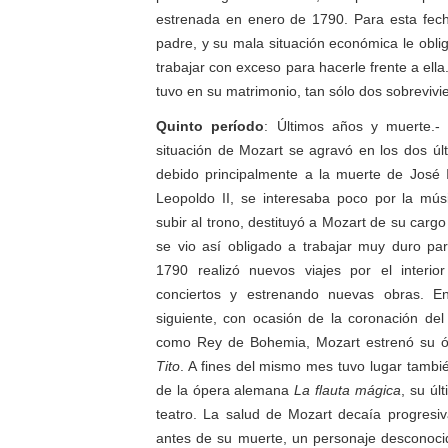
estrenada en enero de 1790. Para esta fec
padre, y su mala situación económica le obl
trabajar con exceso para hacerle frente a ella
tuvo en su matrimonio, tan sólo dos sobrevivi
Quinto período
: Últimos años y muerte.- 
situación de Mozart se agravó en los dos úl
debido principalmente a la muerte de José I
Leopoldo II, se interesaba poco por la mú
subir al trono, destituyó a Mozart de su cargo
se vio así obligado a trabajar muy duro pa
1790 realizó nuevos viajes por el interi
conciertos y estrenando nuevas obras. E
siguiente, con ocasión de la coronación de
como Rey de Bohemia, Mozart estrenó su 
Tito
. A fines del mismo mes tuvo lugar tambi
de la ópera alemana
La flauta mágica
, su úl
teatro. La salud de Mozart decaía progres
antes de su muerte, un personaje desconoci