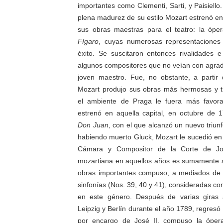
importantes como Clementi, Sarti, y Paisiello
plena madurez de su estilo Mozart estrenó 
sus obras maestras para el teatro: la óp
Fígaro
, cuyas numerosas representaciones
éxito. Se suscitaron entonces rivalidades e
algunos compositores que no veían con agrado
joven maestro. Fue, no obstante, a parti
Mozart produjo sus obras más hermosas y 
el ambiente de Praga le fuera más favora
estrenó en aquella capital, en octubre de 
Don Juan
, con el que alcanzó un nuevo triun
habiendo muerto Gluck, Mozart le sucedió en
Cámara y Compositor de la Corte de Jos
mozartiana en aquellos años es sumamente a
obras importantes compuso, a mediados de 1
sinfonías (Nos. 39, 40 y 41), consideradas c
en este género. Después de varias giras a
Leipzig y Berlín durante el año 1789, regres
por encargo de José II, compuso la ópe