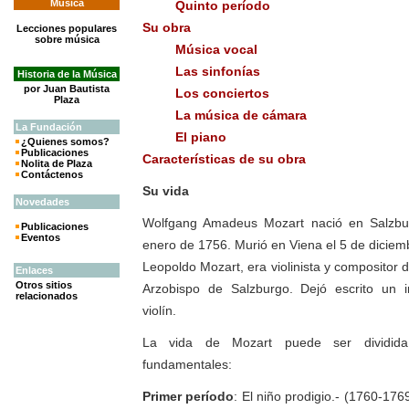
Música
Quinto período
Su obra
Lecciones populares
sobre música
Música vocal
Las sinfonías
Historia de la Música
por Juan Bautista
Los conciertos
Plaza
La música de cámara
La
Fundación
El piano
¿Quienes somos?
Publicaciones
Características de su obra
Nolita de Plaza
Contáctenos
Su vida
Novedades
Wolfgang Amadeus Mozart nació en Salzbur
Publicaciones
Eventos
enero de 1756. Murió en Viena el 5 de diciem
Leopoldo Mozart, era violinista y compositor d
Enlaces
Otros sitios
Arzobispo de Salzburgo. Dejó escrito un 
relacionados
violín.
La vida de Mozart puede ser dividida
fundamentales:
Primer período
: El niño prodigio.- (1760-17