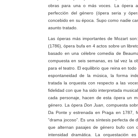
obras para una o más voces. La ópera a
perfección del género (ópera seria y ópe
concebido en su época. Supo como nadie camb
asunto tratado.
Las óperas más importantes de Mozart son
(1786), ópera bufa en 4 actos sobre un libre
basado en una célebre comedia de Beaumarc
compuesta en seis semanas, es tal vez la o
para el teatro. El equilibrio que reina en todo 
espontaneidad de la música, la forma ind
tratada la orquesta con respecto a las voces
fidelidad con que ha sido interpretada musica
cada personaje, hacen de esta ópera un mo
género. La ópera
Don Juan
, compuesta sobr
Da Ponte y estrenada en Praga en 1787, fu
“drama jocoso”. Es una síntesis perfecta de 
que alternan pasajes de género bufo con ot
intensidad dramática. La orquestación e