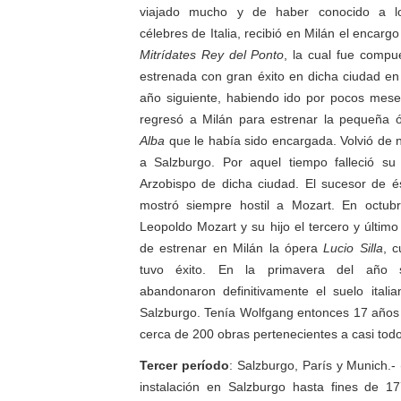
viajado mucho y de haber conocido a l
célebres de Italia, recibió en Milán el encar
Mitrídates Rey del Ponto
, la cual fue compu
estrenada con gran éxito en dicha ciudad en
año siguiente, habiendo ido por pocos mese
regresó a Milán para estrenar la pequeña ó
Alba
que le había sido encargada. Volvió de
a Salzburgo. Por aquel tiempo falleció su 
Arzobispo de dicha ciudad. El sucesor de é
mostró siempre hostil a Mozart. En octub
Leopoldo Mozart y su hijo el tercero y último v
de estrenar en Milán la ópera
Lucio Silla
, 
tuvo éxito. En la primavera del año s
abandonaron definitivamente el suelo itali
Salzburgo. Tenía Wolfgang entonces 17 años
cerca de 200 obras pertenecientes a casi tod
Tercer período
: Salzburgo, París y Munich.
instalación en Salzburgo hasta fines de 1