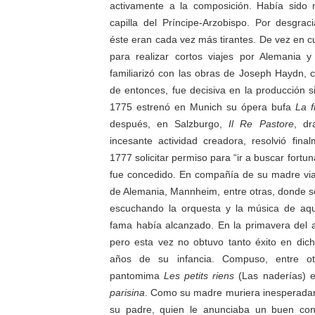
activamente a la composición. Había sido
capilla del Príncipe-Arzobispo. Por desgrac
éste eran cada vez más tirantes. De vez en 
para realizar cortos viajes por Alemania y
familiarizó con las obras de Joseph Haydn, cu
de entonces, fue decisiva en la producción s
1775 estrenó en Munich su ópera bufa
La f
después, en Salzburgo,
Il Re Pastore
, dr
incesante actividad creadora, resolvió fin
1777 solicitar permiso para “ir a buscar fortun
fue concedido. En compañía de su madre via
de Alemania, Mannheim, entre otras, donde 
escuchando la orquesta y la música de aqu
fama había alcanzado. En la primavera del 
pero esta vez no obtuvo tanto éxito en dic
años de su infancia. Compuso, entre otr
pantomima
Les petits riens
(Las naderías) e
parisina
. Como su madre muriera inesperadam
su padre, quien le anunciaba un buen cont