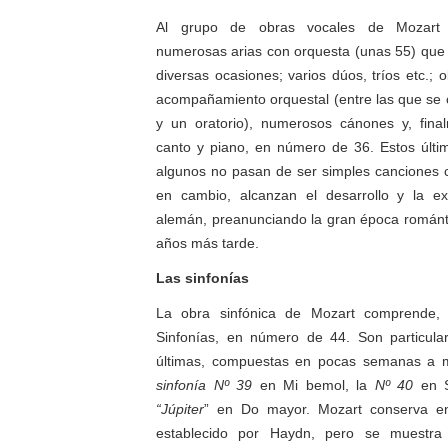
Al grupo de obras vocales de Mozart 
numerosas arias con orquesta (unas 55) que
diversas ocasiones; varios dúos, tríos etc.; 
acompañamiento orquestal (entre las que se 
y un oratorio), numerosos cánones y, final
canto y piano, en número de 36. Estos últi
algunos no pasan de ser simples canciones co
en cambio, alcanzan el desarrollo y la ex
alemán, preanunciando la gran época románt
años más tarde.
Las sinfonías
La obra sinfónica de Mozart comprende, 
Sinfonías, en número de 44. Son particula
últimas, compuestas en pocas semanas a 
sinfonía Nº 39
en Mi bemol, la
Nº 40
en S
“Júpiter
” en Do mayor. Mozart conserva en
establecido por Haydn, pero se muestra