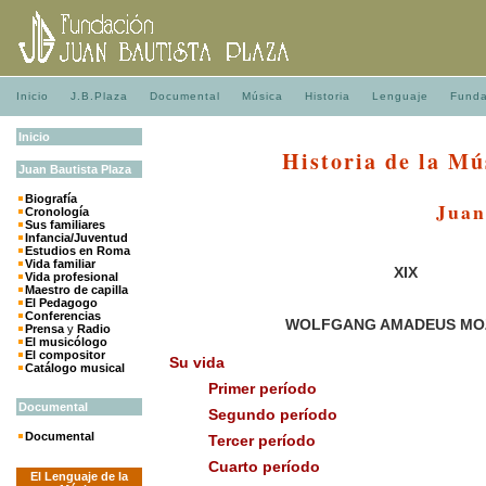
Inicio
J.B.Plaza
Documental
Música
Historia
Lenguaje
Funda
Inicio
Historia de la Mú
Juan
Bautista
Plaza
Biografía
Juan
Cronología
Sus familiares
Infancia/Juventud
Estudios en Roma
Vida familiar
XIX
Vida profesional
Maestro de capilla
El Pedagogo
Conferencias
WOLFGANG AMADEUS MO
Prensa
y
Radio
El musicólogo
El compositor
Su vida
Catálogo musical
Primer período
Documental
Segundo período
Documental
Tercer período
Cuarto período
El Lenguaje de la