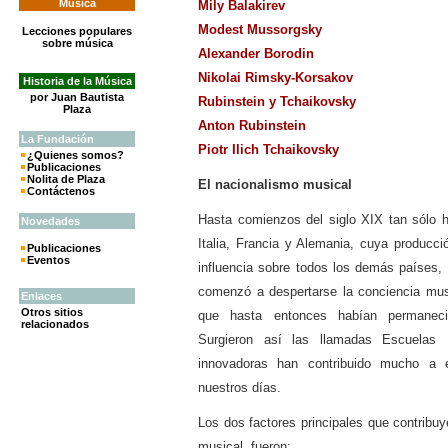
Música
Mily Balakirev
Modest Mussorgsky
Lecciones populares
sobre música
Alexander Borodin
Nikolai Rimsky-Korsakov
Historia de la Música
por Juan Bautista
Rubinstein y Tchaikovsky
Plaza
Anton Rubinstein
La
Fundación
Piotr Ilich Tchaikovsky
¿Quienes somos?
Publicaciones
Nolita de Plaza
El nacionalismo musical
Contáctenos
Hasta comienzos del siglo XIX tan sólo h
Novedades
Italia, Francia y Alemania, cuya producc
Publicaciones
Eventos
influencia sobre todos los demás países,
comenzó a despertarse la conciencia mu
Enlaces
Otros sitios
que hasta entonces habían permanec
relacionados
Surgieron así las llamadas Escuelas 
innovadoras han contribuido mucho a e
nuestros días.
Los dos factores principales que contribu
musical, fueron: