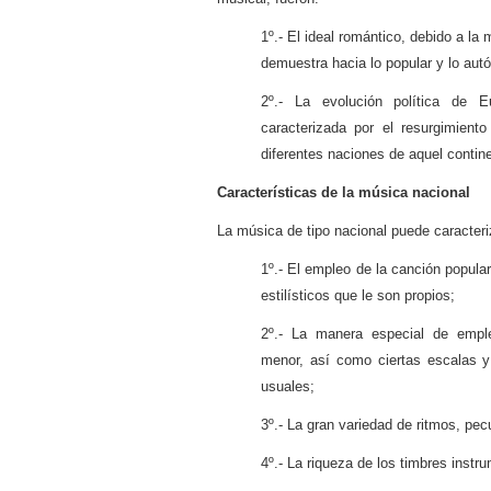
1º.- El ideal romántico, debido a la
demuestra hacia lo popular y lo aut
2º.- La evolución política de 
caracterizada por el resurgimient
diferentes naciones de aquel contin
Características de la música nacional
La música de tipo nacional puede caracteri
1º.- El empleo de la canción popula
estilísticos que le son propios;
2º.- La manera especial de emp
menor, así como ciertas escalas 
usuales;
3º.- La gran variedad de ritmos, pecu
4º.- La riqueza de los timbres instr