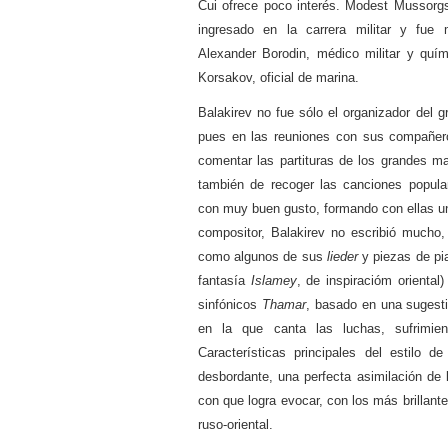
Cui ofrece poco interés. Modest Mussorgs
ingresado en la carrera militar y fue 
Alexander Borodin, médico militar y quím
Korsakov, oficial de marina.
Balakirev no fue sólo el organizador del 
pues en las reuniones con sus compañero
comentar las partituras de los grandes m
también de recoger las canciones popula
con muy buen gusto, formando con ellas u
compositor, Balakirev no escribió mucho, 
como algunos de sus
lieder
y piezas de pian
fantasía
Islamey
, de inspiracióm orienta
sinfónicos
Thamar
, basado en una sugest
en la que canta las luchas, sufrimien
Características principales del estilo d
desbordante, una perfecta asimilación de 
con que logra evocar, con los más brillante
ruso-oriental.