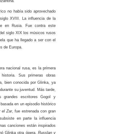
izantina.
órico no había sido aprovechado
siglo XVIII. La influencia de la
nte en Rusia. Fue contra este
del siglo XIX los músicos rusos
ela que ha llegado a ser con el
es de Europa.
ra nacional rusa, es la primera
 historia. Sus primeras obras
na, bien conocida por Glinka, ya
 durante su juventud. Más tarde,
s grandes escritores Gogol y
basada en un episodio histórico
 el Zar
, fue estrenada con gran
ubsiste en parte la influencia
unas canciones están inspirados
nó Glinka otra ópera,
Russlan y