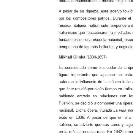
marcada influencia de la música religiosa b
A pesar de su riqueza, este acervo folkl
por los compositores patrios. Durante el 
música italiana había sido prepondera
italianismo que reaccionaron, a mediados 
fundadores de una escuela nacional, escu
tiempo una de las más brillantes y original
Mikhail Glinka
(1804-1857)
Es considerado como el creador de la ópe
figura importante que aparece en esta
sufrieron la influencia de la música italia
que éste residió por algún tiempo en Italia
habiendo entrado en relaciones con lo
Pushkin, se decidió a componer una ópera 
nacional. Dicha ópera, titulada
La vida por
éxito en 1836. A pesar de que en ella s
italiana, se advierte que sus coros y alg
en la música popular rusa. En 1842 estre