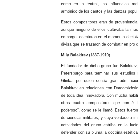
como en la teatral, las influencias me
armónico de los cantos y las danzas popul
Estos compositores eran de proveniencia 
aunque ninguno de ellos cultivaba la mús
embargo, aceptaron en el momento decisiv
divisa que se trazaron de combatir en pro de
Mily Balakirev
(1837-1910)
El fundador de dicho grupo fue Balakirev
Petersburgo para terminar sus estudios 
Glinka, por quien sentía gran admiraci
Balakirev en relaciones con Dargomizhsky
de toda idea innovadora. Con mucha habil
otros cuatro compositores que con él h
poderoso”, como se le llamó. Estos fueron
de ciencias militares, y cuya verdadera imp
actividades del grupo estriba en la lu
defender con su pluma la doctrina estéti