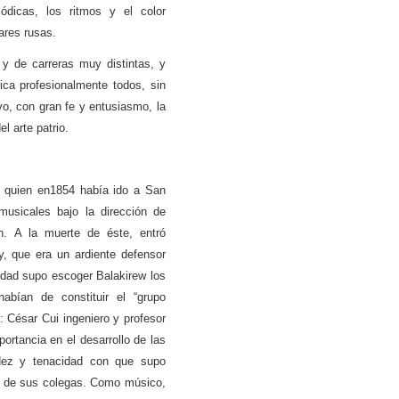
lódicas, los ritmos y el color
ares rusas.
y de carreras muy distintas, y
ica profesionalmente todos, sin
o, con gran fe y entusiasmo, la
l arte patrio.
, quien en1854 había ido a San
musicales bajo la dirección de
ón. A la muerte de éste, entró
, que era un ardiente defensor
idad supo escoger Balakirew los
abían de constituir el “grupo
: César Cui ingeniero y profesor
ortancia en el desarrollo de las
cidez y tenacidad con que supo
ca de sus colegas. Como músico,