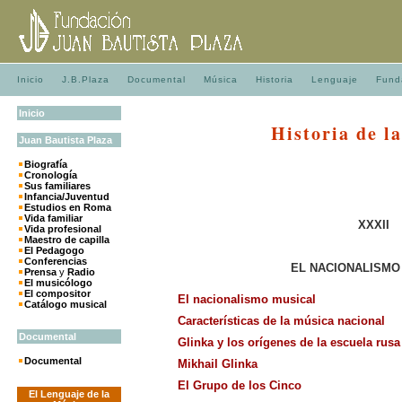
Inicio
J.B.Plaza
Documental
Música
Historia
Lenguaje
Fund
Inicio
Historia de l
Juan
Bautista
Plaza
Biografía
Cronología
Sus familiares
Infancia/Juventud
Estudios en Roma
Vida familiar
XXXII
Vida profesional
Maestro de capilla
El Pedagogo
Conferencias
EL NACIONALISMO
Prensa
y
Radio
El musicólogo
El compositor
El nacionalismo musical
Catálogo musical
Características de la música nacional
Documental
Glinka y los orígenes de la escuela rusa
Documental
Mikhail Glinka
El Grupo de los Cinco
El Lenguaje de la