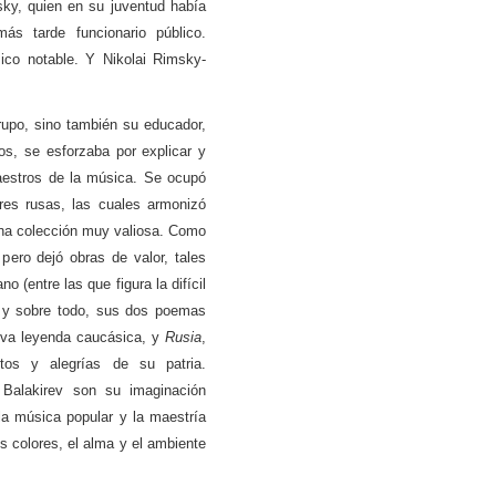
ky, quien en su juventud había
más tarde funcionario público.
ico notable. Y Nikolai Rimsky-
grupo, sino también su educador,
s, se esforzaba por explicar y
aestros de la música. Se ocupó
res rusas, las cuales armonizó
na colección muy valiosa. Como
pero dejó obras de valor, tales
o (entre las que figura la difícil
l) y sobre todo, sus dos poemas
iva leyenda caucásica, y
Rusia
,
tos y alegrías de su patria.
e Balakirev son su imaginación
la música popular y la maestría
s colores, el alma y el ambiente