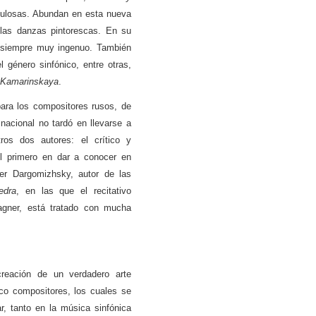
bulosas. Abundan en esta nueva
 las danzas pintorescas. En su
a siempre muy ingenuo. También
 género sinfónico, entre otras,
Kamarinskaya
.
ara los compositores rusos, de
nacional no tardó en llevarse a
tros dos autores: el crítico y
el primero en dar a conocer en
er Dargomizhsky, autor de las
edra
, en las que el recitativo
gner, está tratado con mucha
creación de un verdadero arte
co compositores, los cuales se
r, tanto en la música sinfónica