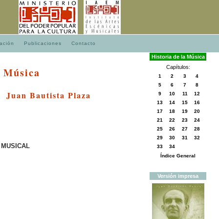
ación
Publicaciones
Contacto
Historia
de
la
Música
Capítulos:
a Música
1
2
3
4
5
6
7
8
Juan Bautista Plaza
9
10
11
12
13
14
15
16
17
18
19
20
21
22
23
24
25
26
27
28
29
30
31
32
 MUSICAL
33
34
Índice General
Versión
impresa