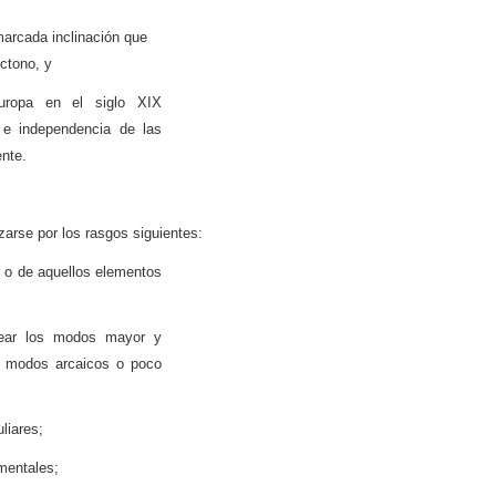
 marcada inclinación que
óctono, y
Europa en el siglo XIX
o e independencia de las
ente.
zarse por los rasgos siguientes:
r o de aquellos elementos
lear los modos mayor y
y modos arcaicos o poco
liares;
umentales;