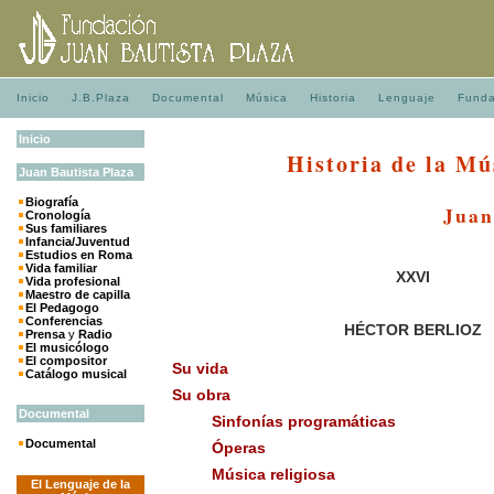
Inicio
J.B.Plaza
Documental
Música
Historia
Lenguaje
Funda
Inicio
Historia de la Mú
Juan
Bautista
Plaza
Biografía
Juan
Cronología
Sus familiares
Infancia/Juventud
Estudios en Roma
Vida familiar
XXVI
Vida profesional
Maestro de capilla
El Pedagogo
Conferencias
HÉCTOR BERLIOZ
Prensa
y
Radio
El musicólogo
El compositor
Su vida
Catálogo musical
Su obra
Documental
Sinfonías programáticas
Documental
Óperas
Música religiosa
El Lenguaje de la