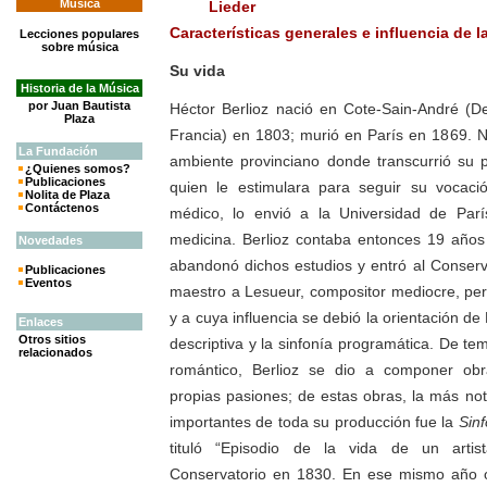
Música
Lieder
Características generales e influencia de l
Lecciones populares
sobre música
Su vida
Historia de la Música
por Juan Bautista
Héctor Berlioz nació en Cote-Sain-André (D
Plaza
Francia) en 1803; murió en París en 1869. Ni
La
Fundación
ambiente provinciano donde transcurrió su p
¿Quienes somos?
Publicaciones
quien le estimulara para seguir su vocaci
Nolita de Plaza
Contáctenos
médico, lo envió a la Universidad de Par
medicina. Berlioz contaba entonces 19 años
Novedades
abandonó dichos estudios y entró al Conserv
Publicaciones
Eventos
maestro a Lesueur, compositor mediocre, per
y a cuya influencia se debió la orientación de
Enlaces
Otros sitios
descriptiva y la sinfonía programática. De 
relacionados
romántico, Berlioz se dio a componer obr
propias pasiones; de estas obras, la más no
importantes de toda su producción fue la
Sinf
tituló “Episodio de la vida de un artis
Conservatorio en 1830. En ese mismo año o