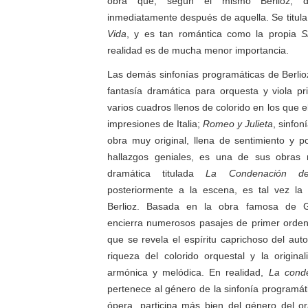
obra que, según el mismo Berlioz, 
inmediatamente después de aquella. Se titul
Vida
, y es tan romántica como la propia
S
realidad es de mucha menor importancia.
Las demás sinfonías programáticas de Berli
fantasía dramática para orquesta y viola pr
varios cuadros llenos de colorido en los que 
impresiones de Italia;
Romeo y Julieta
, sinfon
obra muy original, llena de sentimiento y 
hallazgos geniales, es una de sus obras 
dramática titulada
La Condenación d
posteriormente a la escena, es tal vez l
Berlioz. Basada en la obra famosa de Go
encierra numerosos pasajes de primer orden,
que se revela el espíritu caprichoso del auto
riqueza del colorido orquestal y la origina
armónica y melódica. En realidad,
La cond
pertenece al género de la sinfonía programát
ópera, participa más bien del género del or