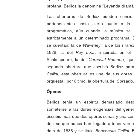
profana. Berlioz la denomina “Leyenda dramát
Las oberturas de Berlioz pueden consid
pertenecientes hasta cierto punto a la
programática, aún cuando la música se 
estrictamente a un determinado programa. E
se cuentan: la de
Waverley
; la de los
Franc
1828; la del
Rey Lear
, inspirada en e
Shakespeare; la del
Carnaval Romano
, qu
segunda obertura que escribió Berlioz pa
Cellini
, esta obertura es una de sus obras 
orquestal; por último, la obertura del
Corsario
.
Óperas
Berlioz tenía un espíritu demasiado de
someterse a las duras exigencias del género
escribió más que dos óperas serias y una có
decirse que nunca han llegado a tener verda
data de 1838 y se titula
Benvenuto Cellini
. 