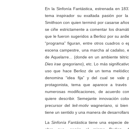
En la Sinfonía Fantástica, estrenada en 18
tema inspirador su exaltada pasión por la 
Smithson con quien terminó por casarse año
se ciñe estrictamente a comentar los dramáti
que le fueron sugeridos a Berlioz por su ardi
“programa” figuran, entre otros cuadros o ep
escena campestre, una marcha al cadalso, 
de Aquelarre... (donde en un ambiente tétri
Dies irae
gregoriano), etc. Lo más significativ
uso que hace Berlioz de un tema melódico 
denomina “idea fija” y del cual se vale p
protagonista, tema que aparece a través
numerosas modificaciones, de acuerdo con
quiere describir. Semejante innovación col
precursor del
leit-motiv
wagneriano, si bien 
tiene un sentido y una manera de desarrollars
La
Sinfonía Fantástica
tiene una especie de