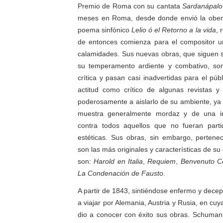
Premio de Roma con su cantata
Sardanápalo
meses en Roma, desde donde envió la ober
poema sinfónico
Lelio ó el Retorno a la vida
, 
de entonces comienza para el compositor u
calamidades. Sus nuevas obras, que siguen si
su temperamento ardiente y combativo, son
crítica y pasan casi inadvertidas para el públ
actitud como crítico de algunas revistas y 
poderosamente a aislarlo de su ambiente, ya 
muestra generalmente mordaz y de una int
contra todos aquellos que no fueran parti
estéticas. Sus obras, sin embargo, pertene
son las más originales y características de su
son:
Harold en Italia
,
Requiem
,
Benvenuto Cel
La Condenación de Fausto
.
A partir de 1843, sintiéndose enfermo y decep
a viajar por Alemania, Austria y Rusia, en cuy
dio a conocer con éxito sus obras. Schuman