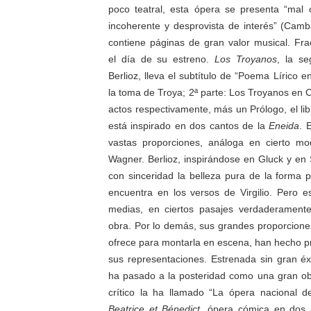
poco teatral, esta ópera se presenta “mal c
incoherente y desprovista de interés” (Cam
contiene páginas de gran valor musical. Fr
el día de su estreno.
Los Troyanos
, la s
Berlioz, lleva el subtítulo de “Poema Lírico e
la toma de Troya; 2ª parte: Los Troyanos en C
actos respectivamente, más un Prólogo, el libr
está inspirado en dos cantos de la
Eneida
. 
vastas proporciones, análoga en cierto mo
Wagner. Berlioz, inspirándose en Gluck y en 
con sinceridad la belleza pura de la forma p
encuentra en los versos de Virgilio. Pero e
medias, en ciertos pasajes verdaderament
obra. Por lo demás, sus grandes proporciones
ofrece para montarla en escena, han hecho p
sus representaciones. Estrenada sin gran éx
ha pasado a la posteridad como una gran ob
crítico la ha llamado “La ópera nacional de
Beatrice et Bénedict
, ópera cómica en dos 