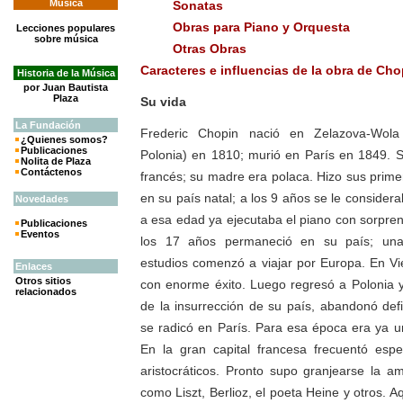
Música
Sonatas
Obras para Piano y Orquesta
Lecciones populares
sobre música
Otras Obras
Caracteres e influencias de la obra de Cho
Historia de la Música
por Juan Bautista
Plaza
Su vida
La
Fundación
Frederic
Chopin nació en
Zelazova
-
Wola
¿Quienes somos?
Publicaciones
Polonia) en 1810; murió en París en 1849. 
Nolita de Plaza
Contáctenos
francés; su madre era polaca. Hizo sus prime
en su país natal; a los 9 años se le consider
Novedades
a esa edad ya ejecutaba el piano con sorpren
Publicaciones
Eventos
los 17 años permaneció en su país; una
estudios comenzó a viajar por Europa. En Vi
Enlaces
Otros sitios
con enorme éxito. Luego regresó a Polonia 
relacionados
de la insurrección de su país, abandonó defi
se radicó en París. Para esa época era ya 
En la gran capital francesa frecuentó espe
aristocráticos. Pronto supo granjearse la a
como
Liszt
, Berlioz, el poeta
Heine
y otros. A