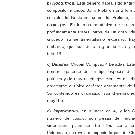
b)
Nocturnos
. Este género había sido anter
compositor irlandés
John
Field
en una forma
se vale del Nocturno, como del Preludio, 
nostalgias. Es lo más romántico de su pr
profundamente tristes, otros, de un gran lir
criticado su sentimentalismo excesivo, h
embargo, que son de una gran belleza y o
total 19.
c)
Baladas
. Chopin Compuso 4 Baladas. Esta
nombre genérico de un tipo especial de p
patético y de muy difícil ejecución. Es en e
apreciarse el típico carácter ornamental de
Su contenido es dramático, sus dimensiones
muy libre.
d)
Impromptus
, en número de 4, y los
S
número de cuatro, son piezas de mucha
virtuosismo pianístico. En ellos, como e
Polonesas, se revela el aspecto fogoso de Ch