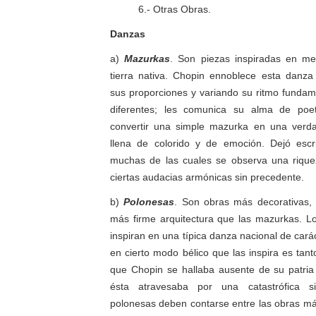
6.- Otras Obras.
Danzas
a)
Mazurkas
. Son piezas inspiradas en me
tierra nativa. Chopin ennoblece esta danza
sus proporciones y variando su ritmo funda
diferentes; les comunica su alma de poe
convertir una simple
mazurka
en una verdad
llena de colorido y de emoción. Dejó esc
muchas de las cuales se observa una riqu
ciertas audacias armónicas sin precedente.
b)
Polonesas
. Son obras más decorativas,
más firme arquitectura que las
mazurkas
. L
inspiran en una típica danza nacional de caráct
en cierto modo bélico que las inspira es tan
que Chopin se hallaba ausente de su patr
ésta atravesaba por una catastrófica sit
polonesas deben contarse entre las obras más