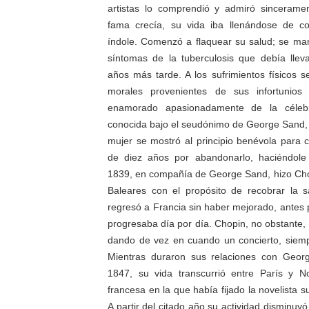
artistas lo comprendió y admiró sinceram
fama crecía, su vida iba llenándose de c
índole. Comenzó a flaquear su salud; se man
síntomas de la tuberculosis que debía llev
años más tarde. A los sufrimientos físicos 
morales provenientes de sus infortunio
enamorado
apasionadamente de la célebr
conocida bajo el seudónimo de
George
Sand
mujer se mostró al principio benévola para c
de diez años por abandonarlo, haciéndole 
1839, en compañía de
George
Sand
, hizo Ch
Baleares con el propósito de recobrar la s
regresó a Francia sin haber mejorado, antes p
progresaba día por día. Chopin, no obstante
dando de vez en cuando un concierto, siemp
Mientras duraron sus relaciones con
Geor
1847, su vida transcurrió entre París y
N
francesa en la que había fijado la novelista s
A partir del citado año su actividad disminuy