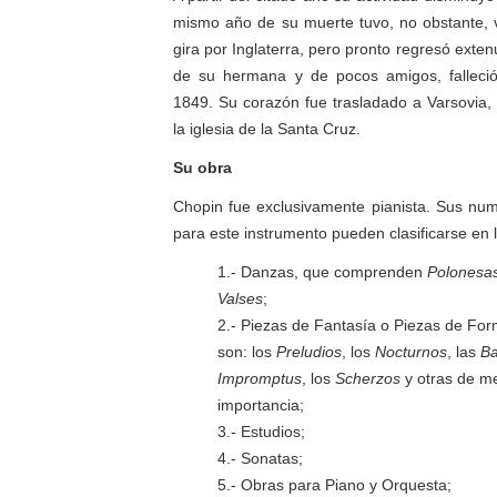
mismo año de su muerte tuvo, no obstante, v
gira por Inglaterra, pero pronto regresó ext
de su hermana y de pocos amigos, falleci
1849. Su corazón fue trasladado a Varsovia
la iglesia de la Santa Cruz.
Su obra
Chopin fue exclusivamente pianista. Sus nu
para este instrumento pueden clasificarse en 
1.- Danzas, que comprenden
Polonesa
Valses
;
2.- Piezas de Fantasía o Piezas de Fo
son: los
Preludios
, los
Nocturnos
, las
Ba
Impromptus
, los
Scherzos
y otras de m
importancia;
3.- Estudios;
4.- Sonatas;
5.- Obras para Piano y Orquesta;