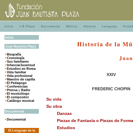
Inicio
J.B.Plaza
Documental
Música
Historia
Lenguaje
Funda
Inicio
Historia de la Mú
Juan
Bautista
Plaza
Biografía
Juan
Cronología
Sus familiares
Infancia/Juventud
Estudios en Roma
Vida familiar
XXIV
Vida profesional
Maestro de capilla
El Pedagogo
Conferencias
FREDERIC
CHOPIN
Prensa
y
Radio
El musicólogo
El compositor
Su vida
Catálogo musical
Su obra
Documental
Danzas
Documental
Piezas de Fantasía o Piezas de Forma
Estudios
El Lenguaje de la