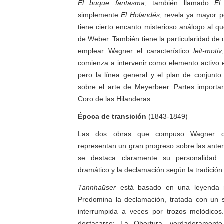
El buque fantasma
, también llamado
El
simplemente
El
Holandés
, revela ya mayor p
tiene cierto encanto misterioso análogo al q
de Weber. También tiene la particularidad de
emplear Wagner el característico
leit-motiv
comienza a intervenir como elemento activo e
pero la línea general y el plan de conjunt
sobre el arte de Meyerbeer. Partes importa
Coro de las Hilanderas.
Época de transición
(1843-1849)
Las dos obras que compuso Wagner du
representan un gran progreso sobre las anter
se destaca claramente su personalidad. A
dramático y la declamación según la tradición
Tannhaüser
está basado en una leyenda m
Predomina la declamación, tratada con un s
interrumpida a veces por trozos melódico
destacarse: La Obertura, verdaderamente 