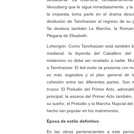
Venusberg que le sigue inmediatamente, y la 
la orquesta toma parte en el drama descri
desilusión de Tannhaüser al regreso de su 
Se destaca también La Marcha, la Romanza
Plegaria de Elisabeth.
Lohengrin
. Como Tannhaüser está también 
medieval: la leyenda del Caballero del
misterioso no debe ser revelado a nadie. Mu
a Tannhaüser. El
leit-motiv
se presenta con má
es más sugestiva y el plan general de 
cohesión entre las diferentes partes. Son n
trozos: El Preludio del Primer Acto, admirab
principal; la escena del Primer Acto también, 
su sueño; el Preludio y la Marcha Nupcial del
hecho tan popular en los matrimonios.
Época de estilo definitivo
En las obras pertenecientes a este per