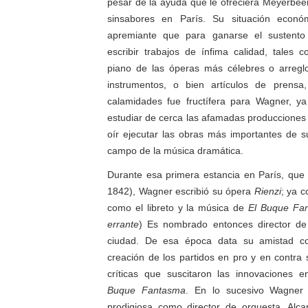
pesar de la ayuda que le ofreciera Meyerbee
sinsabores en París. Su situación econó
apremiante que para ganarse el sustent
escribir trabajos de ínfima calidad, tales
piano de las óperas más célebres o arregl
instrumentos, o bien artículos de prensa
calamidades fue fructífera para Wagner, y
estudiar de cerca las afamadas producciones 
oír ejecutar las obras más importantes de 
campo de la música dramática.
Durante esa primera estancia en París, que
1842), Wagner escribió su ópera
Rienzi
; ya 
como el libreto y la música de
El Buque Fa
errante
) Es nombrado entonces director de
ciudad. De esa época data su amistad co
creación de los partidos en pro y en contra 
críticas que suscitaron las innovaciones e
Buque Fantasma
. En lo sucesivo Wagner 
prodigiosa como director de orquesta. Alc