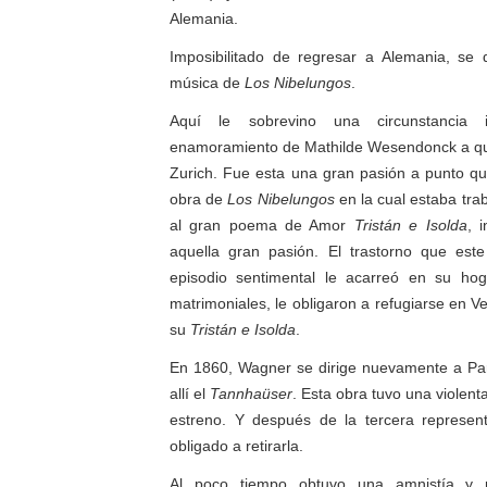
Alemania.
Imposibilitado de regresar a Alemania, se
música de
Los Nibelungos
.
Aquí le sobrevino una circunstancia 
enamoramiento de Mathilde Wesendonck a qu
Zurich. Fue esta una gran pasión a punto qu
obra de
Los Nibelungos
en la cual estaba tra
al gran poema de Amor
Tristán e Isolda
, 
aquella gran pasión. El trastorno que es
episodio sentimental le acarreó en su hog
matrimoniales, le obligaron a refugiarse en 
su
Tristán e Isolda
.
En 1860, Wagner se dirige nuevamente a Par
allí el
Tannhaüser
. Esta obra tuvo una violent
estreno. Y después de la tercera represen
obligado a retirarla.
Al poco tiempo obtuvo una amnistía y 