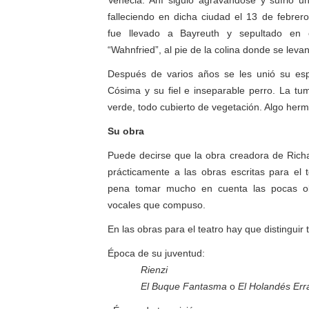
Venecia. Ahí siguió agravándose y sufrió u
falleciendo en dicha ciudad el 13 de febre
fue llevado a Bayreuth y sepultado en e
“Wahnfried”, al pie de la colina donde se levant
Después de varios años se les unió su es
Cósima y su fiel e inseparable perro. La t
verde, todo cubierto de vegetación. Algo her
Su obra
Puede decirse que la obra creadora de Rich
prácticamente a las obras escritas para el t
pena tomar mucho en cuenta las pocas ob
vocales que compuso.
En las obras para el teatro hay que distinguir 
Época de su juventud:
Rienzi
El Buque Fantasma
o
El Holandés Err