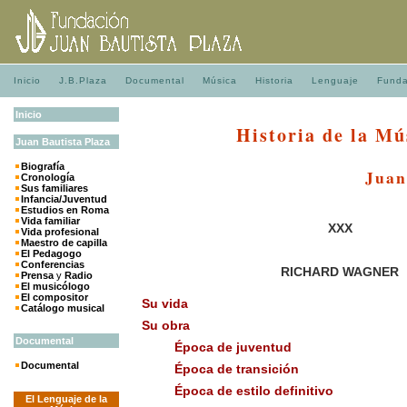
Inicio
J.B.Plaza
Documental
Música
Historia
Lenguaje
Funda
Inicio
Historia de la Mú
Juan
Bautista
Plaza
Biografía
Juan
Cronología
Sus familiares
Infancia/Juventud
Estudios en Roma
Vida familiar
XXX
Vida profesional
Maestro de capilla
El Pedagogo
Conferencias
RICHARD WAGNER
Prensa
y
Radio
El musicólogo
El compositor
Su vida
Catálogo musical
Su obra
Documental
Época de juventud
Documental
Época de transición
Época de estilo definitivo
El Lenguaje de la