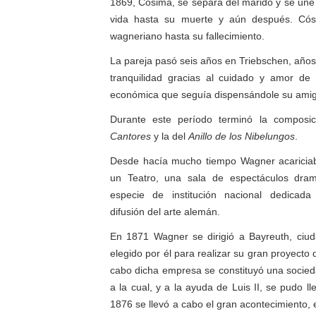
1869, Cósima, se separa del marido y se une
vida hasta su muerte y aún después. Cós
wagneriano hasta su fallecimiento.
La pareja pasó seis años en Triebschen, años
tranquilidad gracias al cuidado y amor d
económica que seguía dispensándole su amig
Durante este período terminó la compos
Cantores
y la del
Anillo de los Nibelungos
.
Desde hacía mucho tiempo Wagner acariciaba
un Teatro, una sala de espectáculos dram
especie de institución nacional dedicada
difusión del arte alemán.
En 1871 Wagner se dirigió a Bayreuth, ciuda
elegido por él para realizar su gran proyecto d
cabo dicha empresa se constituyó una socie
a la cual, y a la ayuda de Luis II, se pudo ll
1876 se llevó a cabo el gran acontecimiento, e