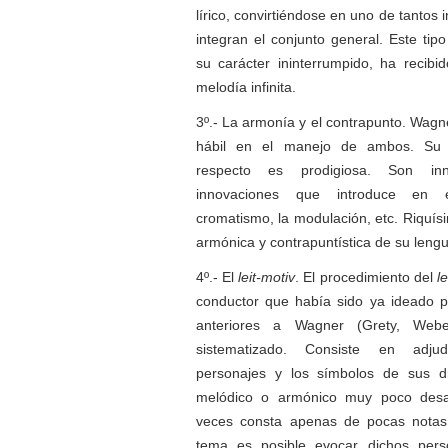
lírico, convirtiéndose en uno de tantos
integran el conjunto general. Este tip
su carácter ininterrumpido, ha recib
melodía infinita.
3º.- La armonía y el contrapunto. Wagn
hábil en el manejo de ambos. Su 
respecto es prodigiosa. Son inn
innovaciones que introduce en
cromatismo, la modulación, etc. Riquís
armónica y contrapuntística de su lengu
4º.- El
leit-motiv
. El procedimiento del
l
conductor que había sido ya ideado p
anteriores a Wagner (Grety, Weber
sistematizado. Consiste en adju
personajes y los símbolos de sus 
melódico o armónico muy poco desa
veces consta apenas de pocas notas
tema es posible evocar dichos pers