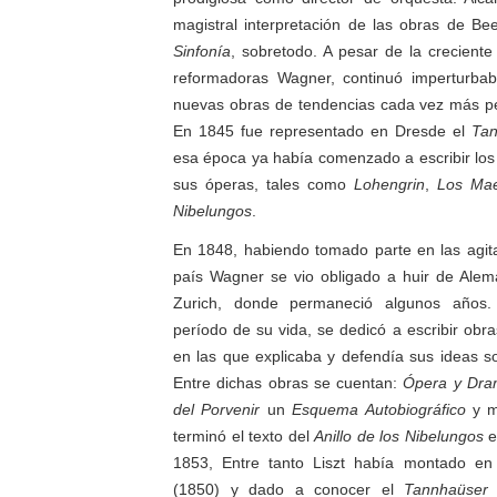
magistral interpretación de las obras de Be
Sinfonía
, sobretodo. A pesar de la creciente
reformadoras Wagner, continuó imperturba
nuevas obras de tendencias cada vez más p
En 1845 fue representado en Dresde el
Tan
esa época ya había comenzado a escribir los 
sus óperas, tales como
Lohengrin
,
Los Mae
Nibelungos
.
En 1848, habiendo tomado parte en las agita
país Wagner se vio obligado a huir de Alem
Zurich, donde permaneció algunos años.
período de su vida, se dedicó a escribir obras 
en las que explicaba y defendía sus ideas s
Entre dichas obras se cuentan:
Ópera y Dr
del Porvenir
un
Esquema Autobiográfico
y m
terminó el texto del
Anillo de los Nibelungos
e
1853, Entre tanto Liszt había montado e
(1850) y dado a conocer el
Tannhaüser
e