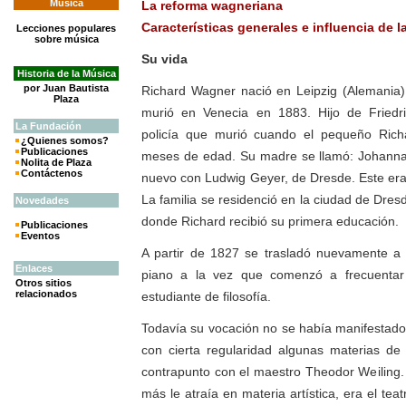
Música
La reforma wagneriana
Características generales e influencia de 
Lecciones populares
sobre música
Su vida
Historia de la Música
por Juan Bautista
Richard Wagner nació en Leipzig (Alemania)
Plaza
murió en Venecia en 1883. Hijo de Friedri
La
Fundación
policía que murió cuando el pequeño Rich
¿Quienes somos?
Publicaciones
meses de edad. Su madre se llamó: Johanna
Nolita de Plaza
Contáctenos
nuevo con Ludwig Geyer, de Dresde. Este era
La familia se residenció en la ciudad de Dres
Novedades
donde Richard recibió su primera educación.
Publicaciones
Eventos
A partir de 1827 se trasladó nuevamente a 
Enlaces
piano a la vez que comenzó a frecuentar
Otros sitios
relacionados
estudiante de filosofía.
Todavía su vocación no se había manifestado
con cierta regularidad algunas materias de 
contrapunto con el maestro Theodor Weiling.
más le atraía en materia artística, era el teatr