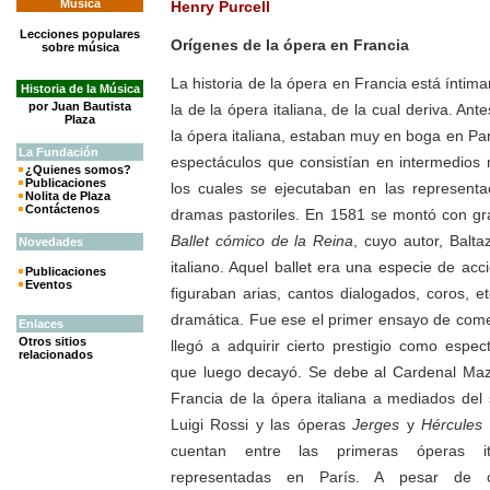
Música
Henry Purcell
Lecciones populares
Orígenes de la ópera en Francia
sobre música
La historia de la ópera en Francia está ínti
Historia de la Música
por Juan Bautista
la de la ópera italiana, de la cual deriva. Ant
Plaza
la ópera italiana, estaban muy en boga en Parí
La
Fundación
espectáculos que consistían en intermedios
¿Quienes somos?
Publicaciones
los cuales se ejecutaban en las represent
Nolita de Plaza
Contáctenos
dramas pastoriles. En 1581 se montó con gra
Ballet cómico de la Reina
, cuyo autor, Baltaz
Novedades
italiano. Aquel ballet era una especie de ac
Publicaciones
Eventos
figuraban arias, cantos dialogados, coros, e
dramática. Fue ese el primer ensayo de come
Enlaces
Otros sitios
llegó a adquirir cierto prestigio como espec
relacionados
que luego decayó. Se debe al Cardenal Maza
Francia de la ópera italiana a mediados del 
Luigi Rossi y las óperas
Jerges
y
Hércules
cuentan entre las primeras óperas it
representadas en París. A pesar de c