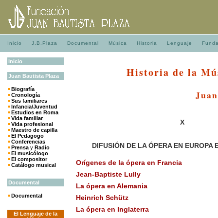
Inicio
J.B.Plaza
Documental
Música
Historia
Lenguaje
Funda
Inicio
Historia de la Mú
Juan
Bautista
Plaza
Biografía
Juan
Cronología
Sus familiares
Infancia/Juventud
Estudios en Roma
Vida familiar
X
Vida profesional
Maestro de capilla
El Pedagogo
Conferencias
DIFUSIÓN DE LA ÓPERA EN EUROPA E
Prensa
y
Radio
El musicólogo
El compositor
Orígenes de la ópera en Francia
Catálogo musical
Jean-Baptiste Lully
Documental
La ópera en Alemania
Documental
Heinrich Schütz
La ópera en Inglaterra
El Lenguaje de la