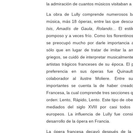
la admiración de cuantos músicos visitaban a 
La obra de Lully comprende numerosos bal
música, más 18 óperas, entre las que descu
Isis
,
Amadís
de
Gaula
,
Rolando
... El est
pomposo y a veces frío. Como los florentinos
se preocupó mucho por darle importancia al
sólo que en lugar de tratar de imitar la a
griegos, se cuidó de interpretar musicalment
artistas trágicos franceses de su época. El
preferencia en sus óperas fue Quinaul
colaborador al ilustre Moliere. Entre 
importantes se cuenta la de haber creado
Francesa, la cual comprende tres secciones 
orden: Lento, Rápido, Lento. Este tipo de obe
mediados del siglo XVIII por casi todos
europeos. La influencia de LulIy fue consi
desarrollo de la ópera en Francia.
La ópera francesa decayó después de la 