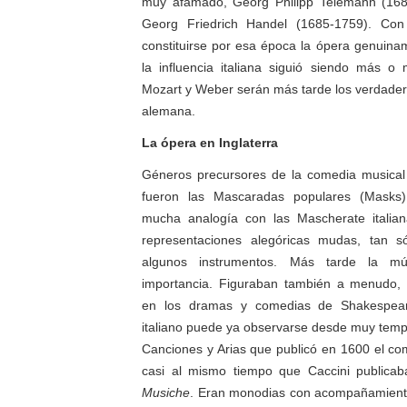
muy afamado, Georg Philipp Telemann (1681
Georg Friedrich Handel (1685-1759). Con
constituirse por esa época la ópera genuina
la influencia italiana siguió siendo más o
Mozart y Weber serán más tarde los verdade
alemana.
La ópera en Inglaterra
Géneros precursores de la comedia musical 
fueron las Mascaradas populares (Masks),
mucha analogía con las Mascherate italiana
representaciones alegóricas mudas, tan 
algunos instrumentos. Más tarde la mú
importancia. Figuraban también a menudo, 
en los dramas y comedias de Shakespeare.
italiano puede ya observarse desde muy tempr
Canciones y Arias que publicó en 1600 el co
casi al mismo tiempo que Caccini publicab
Musiche
. Eran monodias con acompañamiento