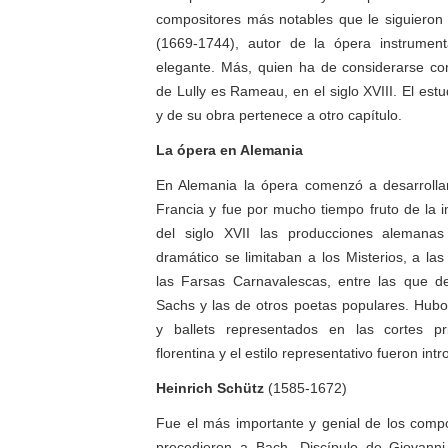
compositores más notables que le siguieron
(1669-1744), autor de la ópera instrumenta
elegante. Más, quien ha de considerarse c
de Lully es Rameau, en el siglo XVIII. El est
y de su obra pertenece a otro capítulo.
La ópera en Alemania
En Alemania la ópera comenzó a desarroll
Francia y fue por mucho tiempo fruto de la im
del siglo XVII las producciones alemanas
dramático se limitaban a los Misterios, a la
las Farsas Carnavalescas, entre las que d
Sachs y las de otros poetas populares. Hub
y ballets representados en las cortes pr
florentina y el estilo representativo fueron int
Heinrich Schütz
(1585-1672)
Fue el más importante y genial de los comp
precedieron a Bach. Discípulo de Giovanni 