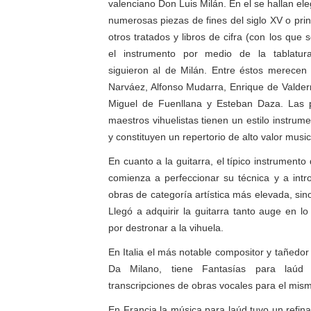
valenciano Don Luis Milán. En el se hallan el
numerosas piezas de fines del siglo XV o pri
otros tratados y libros de cifra (con los que
el instrumento por medio de la tablatura
siguieron al de Milán. Entre éstos merecen 
Narváez, Alfonso Mudarra, Enrique de Valder
Miguel de Fuenllana y Esteban Daza. Las 
maestros vihuelistas tienen un estilo instrume
y constituyen un repertorio de alto valor musica
En cuanto a la guitarra, el típico instrumento
comienza a perfeccionar su técnica y a intro
obras de categoría artística más elevada, sino 
Llegó a adquirir la guitarra tanto auge en l
por destronar a la vihuela.
En Italia el más notable compositor y tañedo
Da Milano, tiene Fantasías para laú
transcripciones de obras vocales para el mis
En Francia la música para laúd tuvo un refin