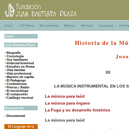
Inicio
J.B.Plaza
Documental
Música
Historia
Lenguaje
Funda
Inicio
Historia de la Mú
Juan
Bautista
Plaza
Biografía
Juan
Cronología
Sus familiares
Infancia/Juventud
Estudios en Roma
Vida familiar
XII
Vida profesional
Maestro de capilla
El Pedagogo
Conferencias
LA MÚSICA INSTRUMENTAL EN LOS SI
Prensa
y
Radio
El musicólogo
El compositor
La música para laúd
Catálogo musical
La música para órgano
Documental
La Fuga y su desarrollo histórico
Documental
La música para laúd
El Lenguaje de la