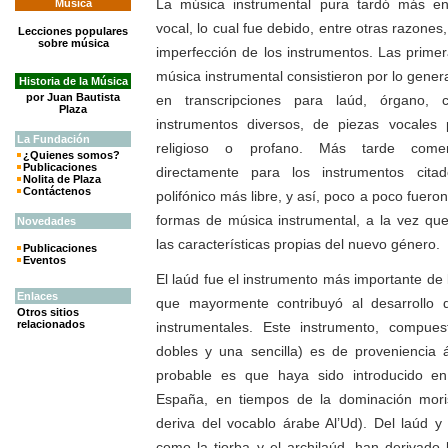
La música instrumental pura tardó más en
Música
vocal, lo cual fue debido, entre otras razones
Lecciones populares
sobre música
imperfección de los instrumentos. Las prime
música instrumental consistieron por lo gener
Historia de la Música
por Juan Bautista
en transcripciones para laúd, órgano, 
Plaza
instrumentos diversos, de piezas vocales 
La
Fundación
religioso o profano. Más tarde comen
¿Quienes somos?
Publicaciones
directamente para los instrumentos citad
Nolita de Plaza
Contáctenos
polifónico más libre, y así, poco a poco fuero
formas de música instrumental, a la vez qu
Novedades
las características propias del nuevo género.
Publicaciones
Eventos
El laúd fue el instrumento más importante de l
Enlaces
que mayormente contribuyó al desarrollo 
Otros sitios
relacionados
instrumentales. Este instrumento, compue
dobles y una sencilla) es de proveniencia 
probable es que haya sido introducido e
España, en tiempos de la dominación mori
deriva del vocablo árabe Al’Ud). Del laúd y
como la tiorba y el archilaúd, han derivad