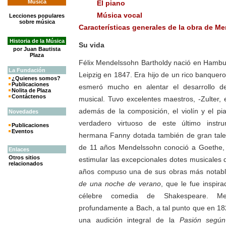
Música
El piano
Música vocal
Lecciones populares
sobre música
Características generales de la obra de M
Historia de la Música
Su vida
por Juan Bautista
Plaza
Félix Mendelssohn Bartholdy nació en Hambu
La
Fundación
Leipzig en 1847. Era hijo de un rico banquero 
¿Quienes somos?
Publicaciones
esmeró mucho en alentar el desarrollo d
Nolita de Plaza
Contáctenos
musical. Tuvo excelentes maestros, -Zulter, e
además de la composición, el violín y el pi
Novedades
verdadero virtuoso de este último inst
Publicaciones
Eventos
hermana Fanny dotada también de gran talen
de 11 años Mendelssohn conoció a Goethe, 
Enlaces
Otros sitios
estimular las excepcionales dotes musicales 
relacionados
años compuso una de sus obras más notabl
de una noche de verano
, que le fue inspira
célebre comedia de Shakespeare. Me
profundamente a Bach, a tal punto que en 182
una audición integral de la
Pasión segú