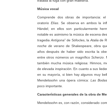
tratada la fuga con gran maestría.
Música vocal
Comprende dos obras de importancia: el
oratorio
Elías
. Se observa en ambos la inf
Händel; en ellos son particularmente her
notable es asimismo la música de escena de
tragedia
Antígona
” de Sófocles, la
Atalia
de R
noche de verano
de Shakespeare, obra que
años después de haber sido escrita la ober
entre otros números un magnífico
Scherzo
.
también mucha música religiosa: Himnos, mo
de elevada inspiración. En cuanto a sus lied
en su mayoría, si bien hay algunos muy be
Mendelssohn una ópera cómica:
Las Boda
poco importante.
Características generales de la obra de M
Mendelssohn es, con razón, considerado como