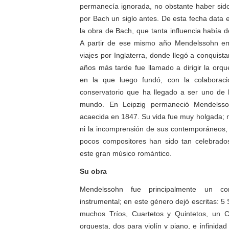
permanecía ignorada, no obstante haber sid
por Bach un siglo antes. De esta fecha data 
la obra de Bach, que tanta influencia había d
A partir de ese mismo año Mendelssohn em
viajes por Inglaterra, donde llegó a conquista
años más tarde fue llamado a dirigir la orqu
en la que luego fundó, con la colabora
conservatorio que ha llegado a ser uno de
mundo. En Leipzig permaneció Mendelsso
acaecida en 1847. Su vida fue muy holgada; n
ni la incomprensión de sus contemporáneos, a
pocos compositores han sido tan celebrado
este gran músico romántico.
Su obra
Mendelssohn fue principalmente un co
instrumental; en este género dejó escritas: 5 
muchos Tríos, Cuartetos y Quintetos, un Co
orquesta, dos para violín y piano, e infinida