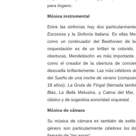
para órgano.
Música instrumental
Entre las sinfonías hay dos particularment
Escocesa
y la
Sinfonía Italiana
. En ellas M
como un continuador del Beethoven de l
orquestación es de un brillan te colorid
oberturas, Mendelssohn es más importante.
como el creador de la obertura de concie
descuella brillantemente. Las más célebres d
del
Sueño de una noche de verano
(compuest
18 años);
La Gruta de Fingal
(llamada tamb
Blas
,
La Bella Melusina
, y
Calma del Mar
,
clásico y de sugestiva sonoridad orquestal.
Música de cámara
Su música de cámara es también de estilo
género son particularmente célebres los d
llamado de “
las arpas
”.