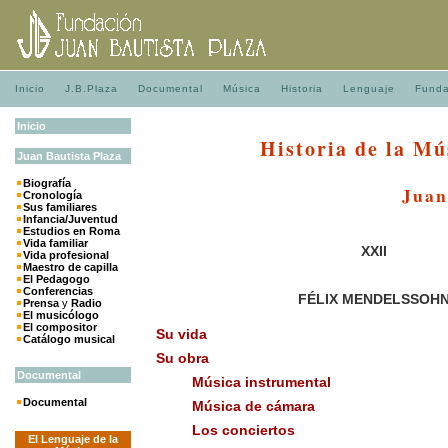
Inicio
J.B.Plaza
Documental
Música
Historia
Lenguaje
Funda
Inicio
Historia de la Mú
Juan
Bautista
Plaza
Biografía
Juan
Cronología
Sus familiares
Infancia/Juventud
Estudios en Roma
Vida familiar
XXII
Vida profesional
Maestro de capilla
El Pedagogo
Conferencias
FÉLIX MENDELSSOH
Prensa
y
Radio
El musicólogo
El compositor
Su vida
Catálogo musical
Su obra
Documental
Música instrumental
Documental
Música de cámara
Los conciertos
El Lenguaje de la