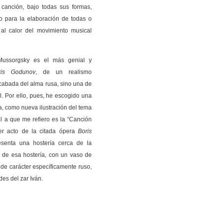
a canción, bajo todas sus formas,
o para la elaboración de todas o
al calor del movimiento musical
 Mussorgsky es el más genial y
ris Godunov
, de un realismo
cabada del alma rusa, sino una de
l. Por ello, pues, he escogido una
a, como nueva ilustración del tema
al a que me refiero es la “Canción
er acto de la citada ópera
Boris
senta una hostería cerca de la
io de esa hostería, con un vaso de
 de carácter específicamente ruso,
es del zar Iván.