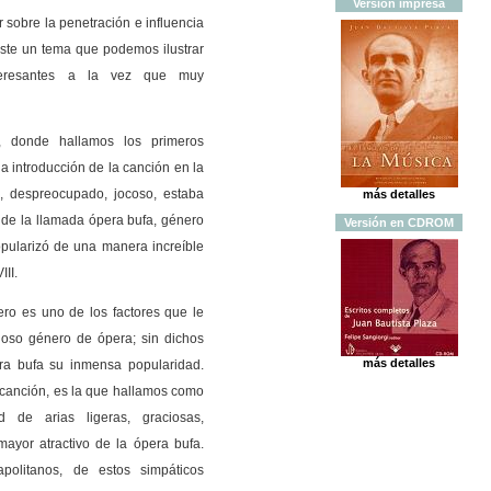
Versión
impresa
 sobre la penetración e influencia
este un tema que podemos ilustrar
teresantes a la vez que muy
, donde hallamos los primeros
a introducción de la canción en la
e, despreocupado, jocoso, estaba
más detalles
l de la llamada ópera bufa, género
Versión
en
CDROM
pularizó de una manera increíble
III.
ero es uno de los factores que le
cioso género de ópera; sin dichos
más detalles
ra bufa su inmensa popularidad.
la canción, es la que hallamos como
d de arias ligeras, graciosas,
mayor atractivo de la ópera bufa.
politanos, de estos simpáticos