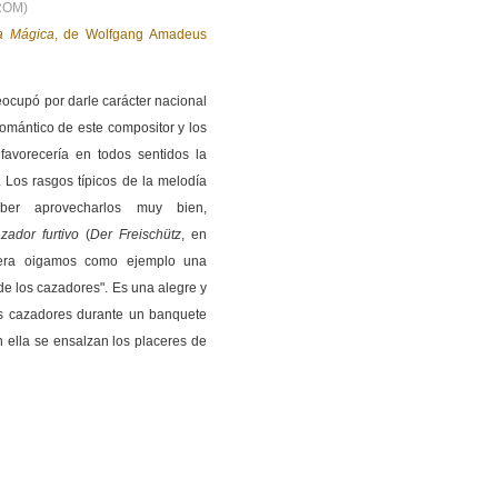
DROM)
a Mágica
, de Wolfgang Amadeus
ocupó por darle carácter nacional
romántico de este compositor y los
avorecería en todos sentidos la
 Los rasgos típicos de la melodía
er aprovecharlos muy bien,
zador furtivo
(
Der Freischütz
, en
pera oigamos como ejemplo una
 de los cazadores". Es una alegre y
os cazadores durante un banquete
n ella se ensalzan los placeres de