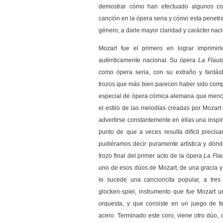
demostrar cómo han efectuado algunos com
canción en la ópera seria y cómo esta penetrac
género, a darle mayor claridad y carácter naci
Mozart fue el primero en lograr imprimir
auténticamente nacional. Su ópera
La Flaut
como ópera seria, con su extraño y fantás
trozos que más bien parecen haber sido compu
especial de ópera cómica alemana que menc
el estilo de las melodías creadas por Mozart
advertirse constantemente en ellas una inspi
punto de que a veces resulta difícil preci
pudiéramos decir puramente artística y dónde
trozo final del primer acto de la ópera
La Fla
uno de esos dúos de Mozart, de una gracia y 
le sucede una cancioncita popular, a tre
glocken-spiel, instrumento que fue Mozart u
orquesta, y que consiste en un juego de 
acero. Terminado este coro, viene otro dúo, 