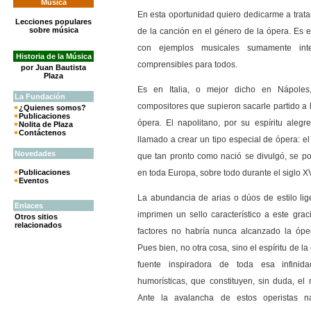
Música
En esta oportunidad quiero dedicarme a tratar
Lecciones populares
sobre música
de la canción en el género de la ópera. Es 
con ejemplos musicales sumamente in
Historia de la Música
comprensibles para todos.
por Juan Bautista
Plaza
Es en Italia, o mejor dicho en Nápoles
La
Fundación
compositores que supieron sacarle partido a l
¿Quienes somos?
Publicaciones
ópera. El napolitano, por su espíritu alegr
Nolita de Plaza
Contáctenos
llamado a crear un tipo especial de ópera: e
Novedades
que tan pronto como nació se divulgó, se po
Publicaciones
en toda Europa, sobre todo durante el siglo XV
Eventos
La abundancia de arias o dúos de estilo lig
Enlaces
imprimen un sello característico a este gra
Otros sitios
relacionados
factores no habría nunca alcanzado la ópe
Pues bien, no otra cosa, sino el espíritu de 
fuente inspiradora de toda esa infinida
humorísticas, que constituyen, sin duda, el 
Ante la avalancha de estos operistas na