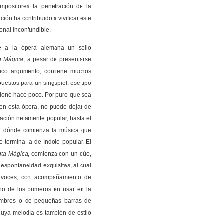
positores la penetración de la
ión ha contribuido a vivificar este
onal inconfundible.
le a la ópera alemana un sello
a Mágica
, a pesar de presentarse
tico argumento, contiene muchos
estos para un singspiel, ese tipo
ioné hace poco. Por puro que sea
 en esta ópera, no puede dejar de
ración netamente popular, hasta el
sar dónde comienza la música que
 termina la de índole popular. El
uta Mágica
, comienza con un dúo,
espontaneidad exquisitas, al cual
s voces, con acompañamiento de
no de los primeros en usar en la
timbres o de pequeñas barras de
cuya melodía es también de estilo