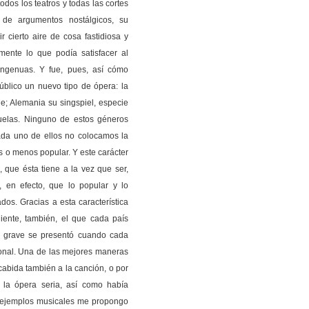
dos los teatros y todas las cortes
 de argumentos nostálgicos, su
r cierto aire de cosa fastidiosa y
ente lo que podía satisfacer al
 ingenuas. Y fue, pues, así cómo
blico un nuevo tipo de ópera: la
e; Alemania su singspiel, especie
zuelas. Ninguno de estos géneros
ada uno de ellos no colocamos la
s o menos popular. Y este carácter
, que ésta tiene a la vez que ser,
r, en efecto, que lo popular y lo
dos. Gracias a esta característica
iente, también, el que cada país
s grave se presentó cuando cada
ional. Una de las mejores maneras
cabida también a la canción, o por
la ópera seria, así como había
e ejemplos musicales me propongo