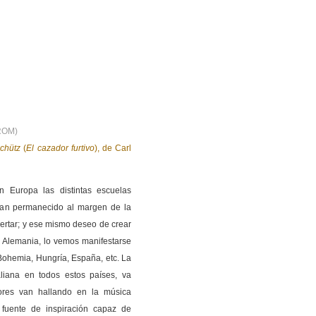
DROM)
schütz
(
El cazador furtivo
), de Carl
n Europa las distintas escuelas
ían permanecido al margen de la
ertar; y ese mismo deseo de crear
 Alemania, lo vemos manifestarse
Bohemia, Hungría, España, etc. La
aliana en todos estos países, va
ores van hallando en la música
 fuente de inspiración capaz de