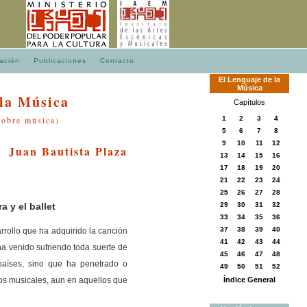
ación
Publicaciones
Contacto
El
Lenguaje
de
la
Música
 la Música
Capítulos
sobre música)
1
2
3
4
5
6
7
8
9
10
11
12
Juan Bautista Plaza
13
14
15
16
17
18
19
20
21
22
23
24
25
26
27
28
a y el ballet
29
30
31
32
33
34
35
36
37
38
39
40
arrollo que ha adquirido la canción
41
42
43
44
a venido sufriendo toda suerte de
45
46
47
48
países, sino que ha penetrado o
49
50
51
52
ros musicales, aun en aquellos que
Índice General