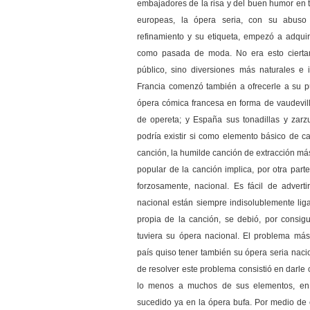
embajadores de la risa y del buen humor en to
europeas, la ópera seria, con su abuso
refinamiento y su etiqueta, empezó a adquiri
como pasada de moda. No era esto ciertam
público, sino diversiones más naturales e
Francia comenzó también a ofrecerle a su pú
ópera cómica francesa en forma de vaudevill
de opereta; y España sus tonadillas y zar
podría existir si como elemento básico de c
canción, la humilde canción de extracción má
popular de la canción implica, por otra parte
forzosamente, nacional. Es fácil de adverti
nacional están siempre indisolublemente liga
propia de la canción, se debió, por consigu
tuviera su ópera nacional. El problema má
país quiso tener también su ópera seria nac
de resolver este problema consistió en darle 
lo menos a muchos de sus elementos, en 
sucedido ya en la ópera bufa. Por medio d