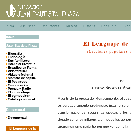
Inicio
J.B.Plaza
Documental
Música
Historia
Lenguaje
Fund
Inicio
El Lenguaje de
Juan
Bautista
Plaza
(Lecciones populares 
Biografía
Cronología
Sus familiares
Infancia/Juventud
Estudios en Roma
Vida familiar
Vida profesional
Maestro de capilla
IV
El Pedagogo
Conferencias
La canción en la óper
Prensa
y
Radio
El musicólogo
El compositor
A partir de la época del Renacimiento, el des
Catálogo musical
es verdaderamente prodigioso. Esta no sólo h
Documental
transformaciones, según las épocas y los 
Documental
dejado sentir su influencia en todos los géne
aparentemente nada tienen que ver con ella.
El Lenguaje de la