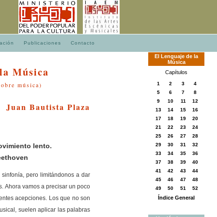
ación
Publicaciones
Contacto
El
Lenguaje
de
la
Música
 la Música
Capítulos
sobre música)
1
2
3
4
5
6
7
8
9
10
11
12
Juan Bautista Plaza
13
14
15
16
17
18
19
20
21
22
23
24
25
26
27
28
ovimiento lento.
29
30
31
32
33
34
35
36
eethoven
37
38
39
40
41
42
43
44
infonía, pero limitándonos a dar
45
46
47
48
s. Ahora vamos a precisar un poco
49
50
51
52
rentes acepciones. Los que no son
Índice General
sical, suelen aplicar las palabras