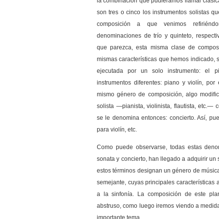
la combinación que pudiéramos llamar clásica
son tres o cinco los instrumentos solistas 
composición a que venimos refiriéndo
denominaciones de trío y quinteto, respecti
que parezca, esta misma clase de composi
mismas características que hemos indicado, 
ejecutada por un solo instrumento: el 
instrumentos diferentes: piano y violín, por
mismo género de composición, algo modific
solista —pianista, violinista, flautista, etc
se le denomina entonces: concierto. Así, pue
para violín, etc.
Como puede observarse, todas estas denomi
sonata y concierto, han llegado a adquirir un 
estos términos designan un género de músi
semejante, cuyas principales características
a la sinfonía. La composición de este pla
abstruso, como luego iremos viendo a medid
importante tema.