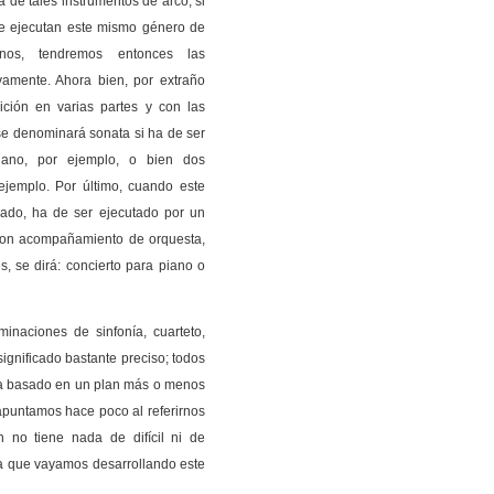
 de tales instrumentos de arco; si
que ejecutan este mismo género de
nos, tendremos entonces las
vamente. Ahora bien, por extraño
ción en varias partes y con las
se denominará sonata si ha de ser
piano, por ejemplo, o bien dos
 ejemplo. Por último, cuando este
ado, ha de ser ejecutado por un
.— con acompañamiento de orquesta,
s, se dirá: concierto para piano o
naciones de sinfonía, cuarteto,
significado bastante preciso; todos
ca basado en un plan más o menos
 apuntamos hace poco al referirnos
n no tiene nada de difícil ni de
a que vayamos desarrollando este