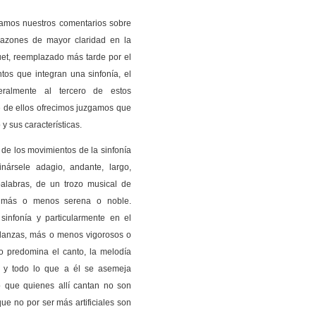
gamos nuestros comentarios sobre
 razones de mayor claridad en la
et, reemplazado más tarde por el
tos que integran una sinfonía, el
ralmente al tercero de estos
e de ellos ofrecimos juzgamos que
 y sus características.
e los movimientos de la sinfonía
nársele adagio, andante, largo,
palabras, de un trozo musical de
n más o menos serena o noble.
infonía y particularmente en el
e danzas, más o menos vigorosos o
o predomina el canto, la melodía
ro y todo lo que a él se asemeja
lo que quienes allí cantan no son
e no por ser más artificiales son