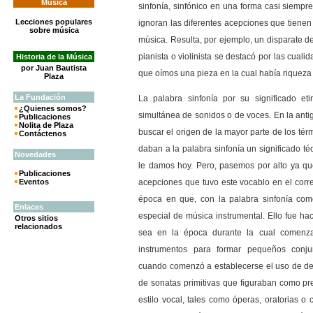
Música
sinfonía, sinfónico en una forma casi siempr
Lecciones populares
ignoran las diferentes acepciones que tienen
sobre música
música. Resulta, por ejemplo, un disparate d
pianista o violinista se destacó por las cuali
Historia de la Música
por Juan Bautista
que oímos una pieza en la cual había riqueza 
Plaza
La
Fundación
La palabra sinfonía por su significado et
¿Quienes somos?
simultánea de sonidos o de voces. En la ant
Publicaciones
Nolita de Plaza
buscar el origen de la mayor parte de los té
Contáctenos
daban a la palabra sinfonía un significado té
Novedades
le damos hoy. Pero, pasemos por alto ya que
Publicaciones
Eventos
acepciones que tuvo este vocablo en el corre
época en que, con la palabra sinfonía com
Enlaces
especial de música instrumental. Ello fue hac
Otros sitios
relacionados
sea en la época durante la cual comenz
instrumentos para formar pequeños conju
cuando comenzó a establecerse el uso de den
de sonatas primitivas que figuraban como pr
estilo vocal, tales como óperas, oratorias o 