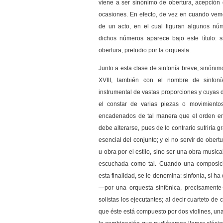
viene a ser sinónimo de obertura, acepción
ocasiones. En efecto, de vez en cuando vemo
de un acto, en el cual figuran algunos nú
dichos números aparece bajo este título: si
obertura, preludio por la orquesta.
Junto a esta clase de sinfonía breve, sinónim
XVIII, también con el nombre de sinfon
instrumental de vastas proporciones y cuyas d
el constar de varias piezas o movimiento
encadenados de tal manera que el orden en
debe alterarse, pues de lo contrario sufriría g
esencial del conjunto; y el no servir de ober
u obra por el estilo, sino ser una obra musica
escuchada como tal. Cuando una composici
esta finalidad, se le denomina: sinfonía, si h
—por una orquesta sinfónica, precisamente—
solistas los ejecutantes; al decir cuarteto d
que éste está compuesto por dos violines, una 