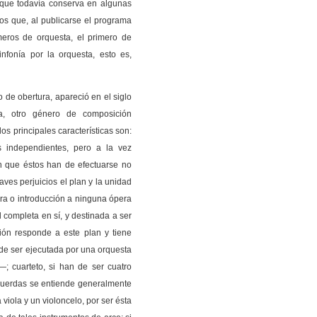
 que todavía conserva en algunas
s que, al publicarse el programa
meros de orquesta, el primero de
nfonía por la orquesta, esto es,
o de obertura, apareció en el siglo
ía, otro género de composición
os principales características son:
s independientes, pero a la vez
 que éstos han de efectuarse no
raves perjuicios el plan y la unidad
tura o introducción a ninguna ópera
l completa en sí, y destinada a ser
ón responde a este plan y tiene
a de ser ejecutada por una orquesta
; cuarteto, si han de ser cuatro
e cuerdas se entiende generalmente
viola y un violoncelo, por ser ésta