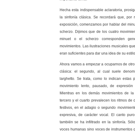
Hecha esta indispensable aclaratoria, prosi
la sinfonía clásica. Se recordará que, por
exposición, comenzamos por hablar del minu
scherzo. Dijimos que de los cuatro movimien
minuet o el scherzo corresponden gene
movimientos. Las ilustraciones musicales qu
eran suficientes para dar una idea de su estilo
Ahora vamos a empezar a ocuparnos de otro d
clásica: el segundo, al cual suele denomi
larghetto. Se trata, como lo indican estas 
movimiento lento, pausado, de expresió
Mientras en los demás movimientos de la s
tercero y el cuarto prevalecen los ritmos d
festivos, en el adagio o segundo movimient
expresiva, de carácter vocal. El canto pu
también se ha infiltrado en la sinfonía. Só
voces humanas sino voces de instrumentos qu