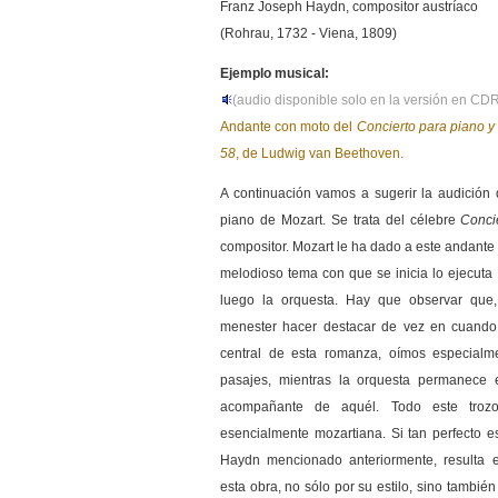
Franz Joseph Haydn, compositor austríaco
(Rohrau, 1732 - Viena, 1809)
Ejemplo musical:
(audio disponible solo en la versión en C
Andante con moto del
Concierto para piano y
58
, de Ludwig van Beethoven.
A continuación vamos a sugerir la audición 
piano de Mozart. Se trata del célebre
Conci
compositor. Mozart le ha dado a este andante
melodioso tema con que se inicia lo ejecuta 
luego la orquesta. Hay que observar que,
menester hacer destacar de vez en cuando al
central de esta romanza, oímos especialment
pasajes, mientras la orquesta permanece
acompañante de aquél. Todo este trozo
esencialmente mozartiana. Si tan perfecto 
Haydn mencionado anteriormente, resulta e
esta obra, no sólo por su estilo, sino también 