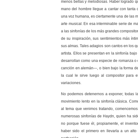
menos bellas y melodiosas. Haber logrado qu
mano del hombre llegue a cantar con tanta d
una voz humana, es ciertamente una de las m
arte musical. En esa interminable serie de m
a las sinfonías de los más grandes compositor
de su inspiración, sus sentimientos más ínti
sus almas. Tales adagios son cantos en los qu
artista. Ellos se presentan en la sinfonía baj
desarrollan como una especie de romanza o d
canción en alemán—, o bien bajo la forma de
la cual le sirve luego al compositor para e
variaciones.
No podemos detenernos a exponer, todas la
movimiento lento en la sinfonía clásica. Como
al tema que venimos tratando, comencemos
numerosas sinfonías de Haydn, quien ha sido
no porque fuese él, propiamente, el invento
haber sido el primero en llevarla a un alto