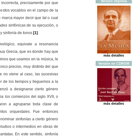
Versión
impresa
e incorrecta, precisamente por que
 estos vocablos en el campo de la
e marca mayor decir que tal o cual
dades sinfónicas de su ejecución, o
y sinfonía de tono
s
[1]
.
imológico, equivale a resonancia
igua Grecia, que es donde hay que
más detalles
rminos que usamos en la música, le
Versión
en
CDROM
cnico preciso, muy distinto del que
 no viene al caso, las sucesivas
r de los tiempos y lleguemos a la
enzó a designarse cierto género
ia los comienzos del siglo XVII, o
más detalles
aron a agruparse toda clase de
ntos orquestales. Fue entonces
ominar sinfonías a cierto género
eludios o intermedios en obras de
cantatas. En este sentido, sinfonía