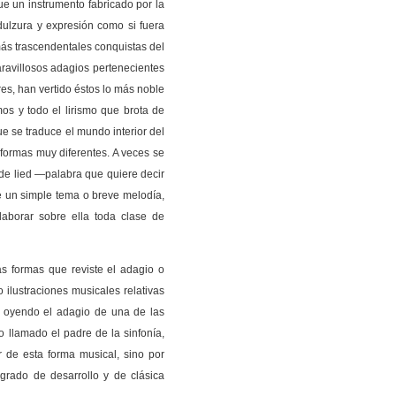
e un instrumento fabricado por la
ulzura y expresión como si fuera
ás trascendentales conquistas del
aravillosos adagios pertenecientes
es, han vertido éstos lo más noble
mos y todo el lirismo que brota de
e se traduce el mundo interior del
o formas muy diferentes. A veces se
e lied —palabra que quiere decir
 un simple tema o breve melodía,
laborar sobre ella toda clase de
s formas que reviste el adagio o
 ilustraciones musicales relativas
 oyendo el adagio de una de las
 llamado el padre de la sinfonía,
r de esta forma musical, sino por
 grado de desarrollo y de clásica