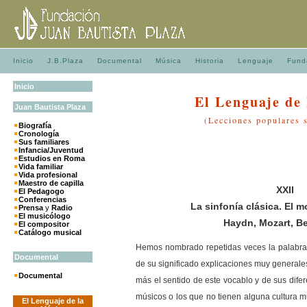
Inicio
J.B.Plaza
Documental
Música
Historia
Lenguaje
Fund
Inicio
El Lenguaje de
Juan
Bautista
Plaza
(Lecciones populares 
Biografía
Cronología
Sus familiares
Infancia/Juventud
Estudios en Roma
Vida familiar
Vida profesional
Maestro de capilla
XXII
El Pedagogo
Conferencias
La sinfonía clásica. El m
Prensa
y
Radio
El musicólogo
Haydn, Mozart, B
El compositor
Catálogo musical
Hemos nombrado repetidas veces la palabra s
Documental
de su significado explicaciones muy generale
Documental
más el sentido de este vocablo y de sus dife
músicos o los que no tienen alguna cultura mu
El Lenguaje de la