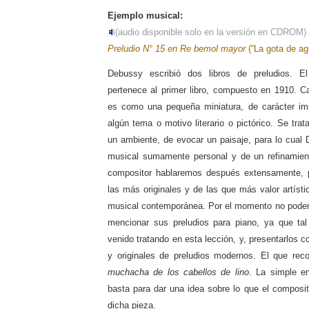
Ejemplo musical:
(audio disponible solo en la versión en CDROM)
Preludio N° 15 en Re bemol mayor
(“La gota de ag
Debussy escribió dos libros de preludios. E
pertenece al primer libro, compuesto en 1910. 
es como una pequeña miniatura, de carácter imp
algún tema o motivo literario o pictórico. Se tra
un ambiente, de evocar un paisaje, para lo cual
musical sumamente personal y de un refinamie
compositor hablaremos después extensamente, 
las más originales y de las que más valor artísti
musical contemporánea. Por el momento no podem
mencionar sus preludios para piano, ya que t
venido tratando en esta lección, y, presentarlos
y originales de preludios modernos. El que reco
muchacha de los cabellos de lino
. La simple en
basta para dar una idea sobre lo que el composi
dicha pieza.