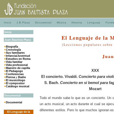
Inicio
J.B.Plaza
Documental
Música
Historia
Lenguaje
Funda
Inicio
El Lenguaje de la 
Juan
Bautista
Plaza
(Lecciones populares sobre
Biografía
Cronología
Sus familiares
Juan
Infancia/Juventud
Estudios en Roma
Vida familiar
Vida profesional
Maestro de capilla
XXX
El Pedagogo
Conferencias
El concierto. Vivaldi.
Concierto para viol
Prensa
y
Radio
El musicólogo
S. Bach.
Concierto en si bemol para fa
El compositor
Catálogo musical
Mozart
Documental
Todo el mundo sabe lo que es un concierto. Un co
Documental
un acto musical, un acto durante el cual se ejec
diferentes estilos. Pero lo que muchos ignoran es
El Lenguaje de la