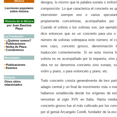
Música
designa, lo mismo que la palabra sonata o sinfon
Lecciones populares
composición. Lo que caracteriza el concierto es 
sobre música
intervienen siempre uno o varios ejecutant
propiamente concertistas, acompañados por 
Historia de la Música
por Juan Bautista
Cuando el solista o los solistas son, por ejempl
Plaza
dice entonces que es un concierto para uno o d
La
Fundación
número de solistas sobrepasa este número, el c
¿Quienes somos?
Publicaciones
este caso, concerto grosso, denominación i
Nolita de Plaza
Contáctenos
traducción corrientemente. Si en esta misma 
Novedades
solista no es acompañado por la orquesta, sino p
obra no se denomina concierto sino sonata; so
Publicaciones
Eventos
violín y piano, o para violoncelo y piano, etc.
Enlaces
Todo concierto consta generalmente de tres parte
Otros sitios
relacionados
adagio central y un final de movimiento más o men
hallamos establecida desde los orígenes de est
remontan al siglo XVII en Italia. Hasta media
concierto grosso fue el más cultivado por los com
por el genial Arcangelo Corelli, fundador de la es