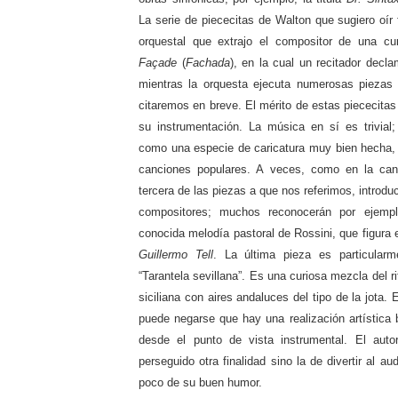
La serie de piececitas de Walton que sugiero oír
orquestal que extrajo el compositor de una cur
Façade
(
Fachada
), en la cual un recitador decl
mientras la orquesta ejecuta numerosas piezas 
citaremos en breve. El mérito de estas piececitas
su instrumentación. La música en sí es trivial
como una especie de caricatura muy bien hecha,
canciones populares. A veces, como en la canc
tercera de las piezas a que nos referimos, introd
compositores; muchos reconocerán por ejemp
conocida melodía pastoral de Rossini, que figura e
Guillermo Tell
. La última pieza es particularme
“Tarantela sevillana”. Es una curiosa mezcla del ri
siciliana con aires andaluces del tipo de la jota.
puede negarse que hay una realización artística 
desde el punto de vista instrumental. El aut
perseguido otra finalidad sino la de divertir al a
poco de su buen humor.