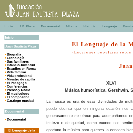
Inicio
J.B.Plaza
Documental
Música
Historia
Lenguaje
Funda
Inicio
El Lenguaje de la 
Juan
Bautista
Plaza
(Lecciones populares sobre
Biografía
Cronología
Sus familiares
Juan
Infancia/Juventud
Estudios en Roma
Vida familiar
Vida profesional
Maestro de capilla
XLVI
El Pedagogo
Conferencias
Música humorística. Gershwin, S
Prensa
y
Radio
El musicólogo
El compositor
Catálogo musical
La música es una de esas divinidades de múltip
puede decirse que en ninguna ocasión nos a
Documental
generosamente se ofrece para acompañarnos e
Documental
tristeza o de quietud, como cuando nos senti
oportuna la música para quienes la conocen bien
El Lenguaje de la