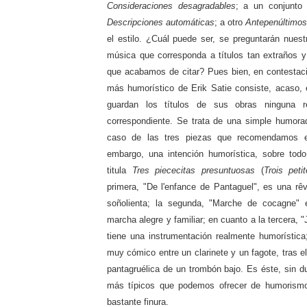
Consideraciones desagradables
; a un conjunto 
Descripciones automáticas
; a otro
Antepenúltimo
el estilo. ¿Cuál puede ser, se preguntarán nuest
música que corresponda a títulos tan extraños 
que acabamos de citar? Pues bien, en contestac
más humorístico de Erik Satie consiste, acaso, 
guardan los títulos de sus obras ninguna r
correspondiente. Se trata de una simple humora
caso de las tres piezas que recomendamos es
embargo, una intención humorística, sobre todo
titula
Tres piececitas presuntuosas
(
Trois pet
primera, "De l'enfance de Pantaguel", es una rêv
soñolienta; la segunda, "Marche de cocagne" 
marcha alegre y familiar; en cuanto a la tercera,
tiene una instrumentación realmente humorística
muy cómico entre un clarinete y un fagote, tras e
pantagruélica de un trombón bajo. Es éste, sin d
más típicos que podemos ofrecer de humorismo
bastante finura.