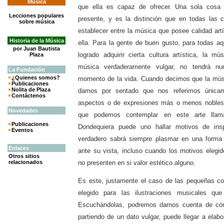
Música
que ella es capaz de ofrecer. Una sola cosa 
Lecciones populares
presente, y es la distinción que en todas las 
sobre música
establecer entre la música que posee calidad art
Historia de la Música
ella. Para la gente de buen gusto, para todas a
por Juan Bautista
logrado adquirir cierta cultura artística, la mú
Plaza
música verdaderamente vulgar, no tendrá nu
La
Fundación
¿Quienes somos?
momento de la vida. Cuando decimos que la mús
Publicaciones
Nolita de Plaza
damos por sentado que nos referimos únicam
Contáctenos
aspectos o de expresiones más o menos nobles
Novedades
que podemos contemplar en este arte llam
Publicaciones
Dondequiera puede uno hallar motivos de inspi
Eventos
verdadero sabrá siempre plasmar en una forma
Enlaces
ante su vista, incluso cuando los motivos elegid
Otros sitios
relacionados
no presenten en si valor estético alguno.
Es este, justamente el caso de las pequeñas 
elegido para las ilustraciones musicales q
Escuchándolas, podremos darnos cuenta de có
partiendo de un dato vulgar, puede llegar a elab