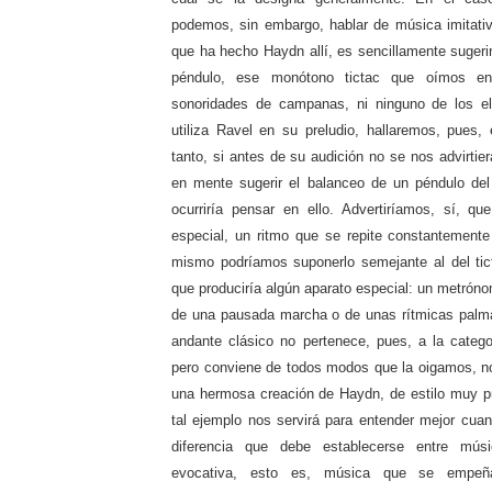
podemos, sin embargo, hablar de música imitati
que ha hecho Haydn allí, es sencillamente sugerir 
péndulo, ese monótono tictac que oímos en 
sonoridades de campanas, ni ninguno de los e
utiliza Ravel en su preludio, hallaremos, pues,
tanto, si antes de su audición no se nos advirtie
en mente sugerir el balanceo de un péndulo del
ocurriría pensar en ello. Advertiríamos, sí, qu
especial, un ritmo que se repite constantemente 
mismo podríamos suponerlo semejante al del tic
que produciría algún aparato especial: un metróno
de una pausada marcha o de unas rítmicas palm
andante clásico no pertenece, pues, a la catego
pero conviene de todos modos que la oigamos, no
una hermosa creación de Haydn, de estilo muy p
tal ejemplo nos servirá para entender mejor cua
diferencia que debe establecerse entre mús
evocativa, esto es, música que se empeñ