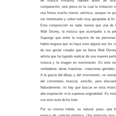
de música imitativa, hablaré antes de ot
comparación; otra pieza en la cual la imitación 
una forma mucho menos artística, aunque no por
ser interesante y sobre todo muy apropiada al fin
Esta composición es nada menos que una de la
Walt Disney, la música que acompaña a la pe
Supongo que entre la mayoría de las personas
habrá ninguna que no haya visto alguna vez los c
de ese genial creador que se llama Walt Disney
artista que ha logrado realizar de una manera perfec
música y la imagen en movimiento. En este sen
verdaderas obras maestras, creaciones geniales, 
A la gracia del dibujo y del movimiento, va siem
del comentario musical, sencillo, pero elocue
Naturalmente, no hay que buscar en esta música 
alta inspiración ni la suprema originalidad. Es mú
con esto está dicho todo.
Por su misma índole, es natural, pues, que f
música de carácter imitativo. Una imitación muy 