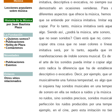
Música
imitativa, descriptiva o evocativa, no siempre s
Lecciones populares
demostrarlo en ocasiones venideras. Para 
sobre música
diferentes aspectos que ofrece la música, hemos 
que se entiende por música imitativa. Imitar e
Historia de la Música
por Juan Bautista
copiar. Por lo tanto, música imitativa será aqu
Plaza
algo. Siendo así, ¿podrá la música, arte sonoro, 
La
Fundación
que no sean sonidos? Claro está que no; como 
¿Quienes somos?
Publicaciones
copiar otra cosa que no sean colores o línea
Nolita de Plaza
Contáctenos
imitativa será, por lo tanto, aquella que 
Novedades
manifestaciones de índole sonora musical. Es de 
el arte de los sonidos pueda imitar o copiar al
Publicaciones
Eventos
esto radica la diferencia que ha de establecer
descriptivo o evocativo. Decir, por ejemplo, que u
Enlaces
Otros sitios
musicalmente una furiosa tempestad, es algo que 
relacionados
ni siquiera hay sonidos musicales en una tempe
de sonoro en ella se reduce a ruidos y la música 
no ruidos, sino sonidos precisos, sonidos musical
perfección los ruidos producidos por una temp
ejemplo, en el cine, pero esta imitación no ti