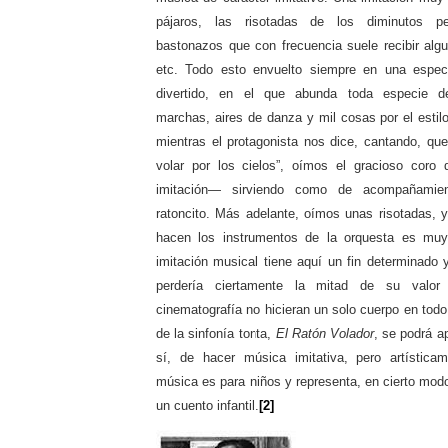
pájaros, las risotadas de los diminutos pe
bastonazos que con frecuencia suele recibir alg
etc. Todo esto envuelto siempre en una espe
divertido, en el que abunda toda especie d
marchas, aires de danza y mil cosas por el esti
mientras el protagonista nos dice, cantando, que, 
volar por los cielos”, oímos el gracioso coro
imitación— sirviendo como de acompañamie
ratoncito. Más adelante, oímos unas risotadas, y
hacen los instrumentos de la orquesta es muy
imitación musical tiene aquí un fin determinado 
perdería ciertamente la mitad de su valor
cinematografía no hicieran un solo cuerpo en tod
de la sinfonía tonta,
El Ratón Volador
, se podrá a
sí, de hacer música imitativa, pero artística
música es para niños y representa, en cierto modo
un cuento infan
til.
[2]