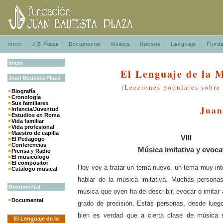
Inicio
J.B.Plaza
Documental
Música
Historia
Lenguaje
Funda
Inicio
El Lenguaje de la 
Juan
Bautista
Plaza
(Lecciones populares sobre
Biografía
Cronología
Sus familiares
Juan
Infancia/Juventud
Estudios en Roma
Vida familiar
Vida profesional
Maestro de capilla
VIII
El Pedagogo
Conferencias
Música imitativa y evoca
Prensa
y
Radio
El musicólogo
El compositor
Hoy voy a tratar un tema nuevo, un tema muy in
Catálogo musical
hablar de la música imitativa. Muchas personas
Documental
música que oyen ha de describir, evocar o imitar
Documental
grado de precisión. Estas personas, desde lueg
bien es verdad que a cierta clase de música s
El Lenguaje de la